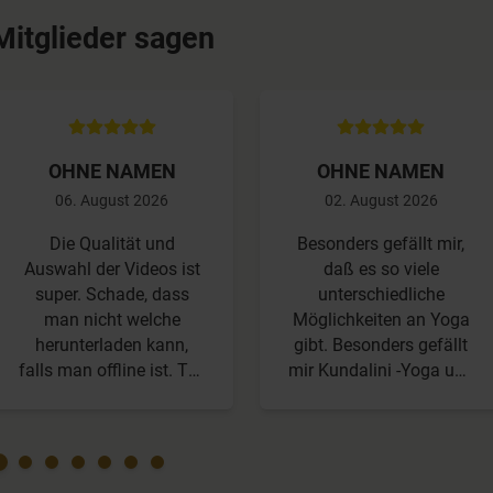
Mitglieder sagen
OHNE NAMEN
OHNE NAMEN
06. August 2026
02. August 2026
Die Qualität und
Besonders gefällt mir,
Auswahl der Videos ist
daß es so viele
super. Schade, dass
unterschiedliche
man nicht welche
Möglichkeiten an Yoga
herunterladen kann,
gibt. Besonders gefällt
falls man offline ist. Toll
mir Kundalini -Yoga und
wäre, wenn ich mir
es wäre noch besser,
Videos auf einen
wenn es noch mehr
Termin/ Wochentag
Kriyas geben würde. Ich
legen könnte. Dann
mache besonders gerne