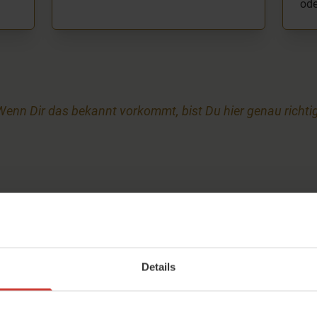
ode
Wenn Dir das bekannt vorkommt, bist Du hier genau richtig
dio für zuhause
Details
n Dein Leben passt