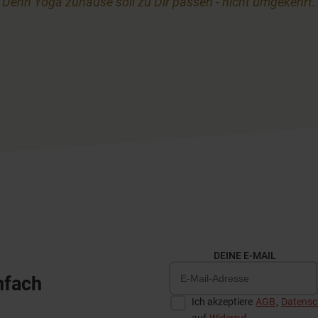
Denn Yoga zuhause soll zu Dir passen - nicht umgekehrt.
DEINE E-MAIL
nfach
Ich akzeptiere
AGB
,
Datensch