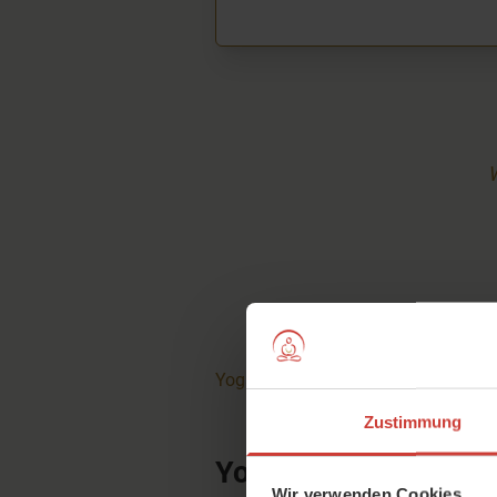
YogaMeHome - Dein Online-Yogastu
Zustimmung
Yoga, das wirklich i
Wir verwenden Cookies.