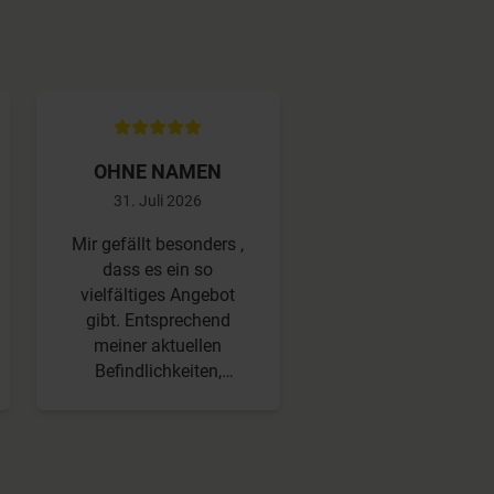
OHNE NAMEN
OHNE NAMEN
31. Juli 2026
30. Juli 2026
Mir gefällt besonders ,
Tolle Yoga Sessions
dass es ein so
allen Stilrichtung
vielfältiges Angebot
(auch Kundalini Yoga
gibt. Entsprechend
- wunderbar auch d
meiner aktuellen
inkludierten Kurse 
Befindlichkeiten,
die man nix extra za
Bedürfnisse und
muss, wenn man
zeitlichen Ressourcen
angemeldet ist und 
macht ihr mir
ich in meiner Zei
Vorschläge und ich
machen konnte. I