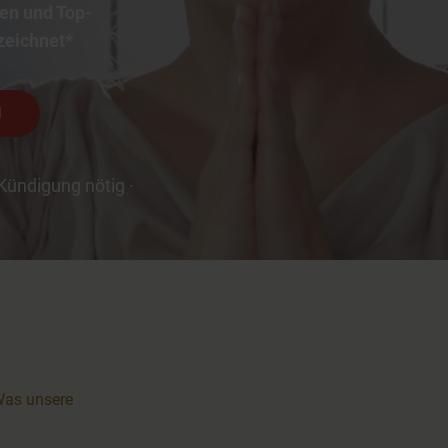
en und Top-
zeichnet*
N
Kündigung nötig ·
as unsere