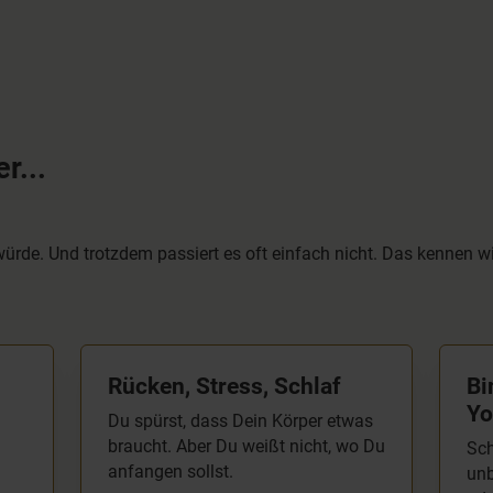
kann ich am
Rückenübungen 20 bis
Wochenende überlegen,
30 Minuten.
an welchen Tagen ich
mir Yoga vornehmen
und an den
Wochentagen ploppt
das Video/ das
r...
Programm auf. Auf
meinem Handy klappt
die thematische
ürde. Und trotzdem passiert es oft einfach nicht. Das kennen w
Suchfunktion nicht,
wenn ich
Rücken, Stress, Schlaf
Bi
Yo
Du spürst, dass Dein Körper etwas
braucht. Aber Du weißt nicht, wo Du
Sch
anfangen sollst.
unb