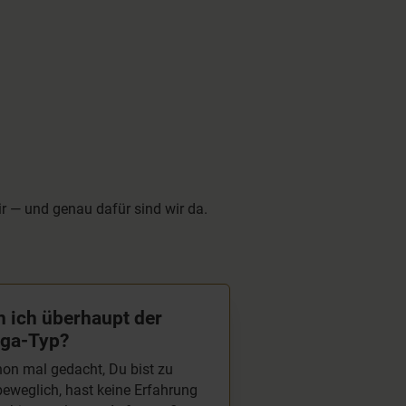
kann auswählen.
fand den 8-tägige
Außerdem sind die
Chakra Kurs besond
Erklärungen sehr gut.
gut!!!
ir — und genau dafür sind wir da.
n ich überhaupt der
ga-Typ?
on mal gedacht, Du bist zu
eweglich, hast keine Erfahrung