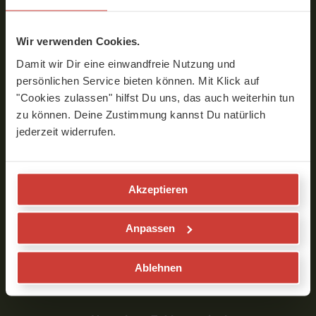
Gutschein kaufen
Team
Wir verwenden Cookies.
AGB
Datenschutzrichtlinie
Damit wir Dir eine einwandfreie Nutzung und
Widerrufsbelehrung
persönlichen Service bieten können. Mit Klick auf
Impressum
"Cookies zulassen" hilfst Du uns, das auch weiterhin tun
zu können. Deine Zustimmung kannst Du natürlich
jederzeit widerrufen.
Partner werden
Business Yoga für Unternehmen
Unsere Partner
Presse
Akzeptieren
Jobs
Anpassen
Yoga für Anfänger
Online Yoga
Yoga Arten
Ablehnen
Yoga-Übungen