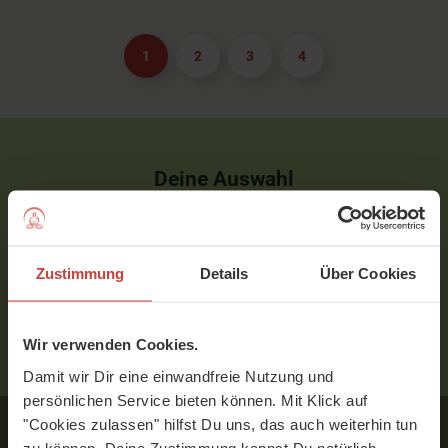
1
2
3
4
Deine Auswahl
Programm:
Shining Eyes
Preis:
€ 39
inkl. MwSt.
Zustimmung
Details
Über Cookies
WEITER
Wir verwenden Cookies.
Damit wir Dir eine einwandfreie Nutzung und
persönlichen Service bieten können. Mit Klick auf
"Cookies zulassen" hilfst Du uns, das auch weiterhin tun
zu können. Deine Zustimmung kannst Du natürlich