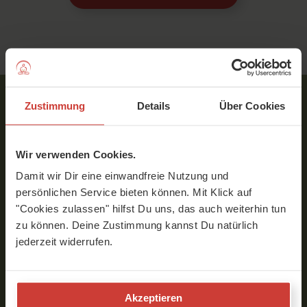
Zustimmung
Details
Über Cookies
Wir verwenden Cookies.
Service
Damit wir Dir eine einwandfreie Nutzung und
Über YogaMeHome
persönlichen Service bieten können. Mit Klick auf
Kontakt
"Cookies zulassen" hilfst Du uns, das auch weiterhin tun
Preise
zu können. Deine Zustimmung kannst Du natürlich
Gutschein kaufen
jederzeit widerrufen.
Team
AGB
Datenschutzrichtlinie
Akzeptieren
Widerrufsbelehrung