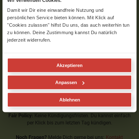
Wir verwenden Cookies.
-43%
Damit wir Dir eine einwandfreie Nutzung und
persönlichen Service bieten können. Mit Klick auf
"Cookies zulassen" hilfst Du uns, das auch weiterhin tun
12 MONATE
zu können. Deine Zustimmung kannst Du natürlich
Großer Yogi
jederzeit widerrufen.
12
€
pro Monat
Akzeptieren
Jährliche Zahlung von 144,00 €.
Automatische Verlängerung.
Jederzeit per Klick kündbar.
Anpassen
AUSWÄHLEN
Ablehnen
Fair Policy:
Keine Kündigungsfristen. Du kannst einfach
per Klick bis zum letzten Tag kündigen.
Noch Fragen?
Melde Dich gerne bei uns:
Kontakt