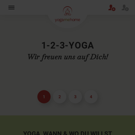
×
1-2-3-YOGA
Wir freuen uns auf Dich!
1
2
3
4
YOGA, WANN & WO DU WILLST