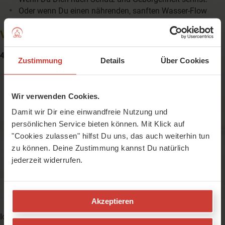
Oder wenn Du einen nährenden, sanften Wasser-Flow
gebrauchen kannst.
Video: Krebs-Flow
42 Minuten, Schwitzfaktor: 60
Zustimmung
Details
Über Cookies
Wir verwenden Cookies.
Damit wir Dir eine einwandfreie Nutzung und
Bevor Du mit diesem Video Deine Matte
persönlichen Service bieten können. Mit Klick auf
ausrollst, bitte
Anmelden
oder
"Cookies zulassen" hilfst Du uns, das auch weiterhin tun
Kostenlos registrieren
zu können. Deine Zustimmung kannst Du natürlich
jederzeit widerrufen.
Akzeptieren
Ich wünsche Dir viel Schutz und Geborgenheit,