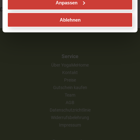
Anpassen
Deine Alin
Ablehnen
Service
Über YogaMeHome
Kontakt
Preise
Gutschein kaufen
Team
AGB
Datenschutzrichtlinie
Widerrufsbelehrung
Impressum