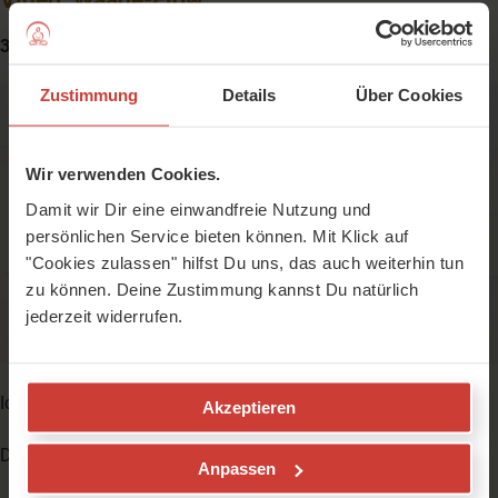
38 Minuten, Schwitzfaktor: 60
Zustimmung
Details
Über Cookies
Wir verwenden Cookies.
Bevor Du mit diesem Video Deine Matte
Damit wir Dir eine einwandfreie Nutzung und
ausrollst, bitte
Anmelden
oder
Kostenlos registrieren
persönlichen Service bieten können. Mit Klick auf
"Cookies zulassen" hilfst Du uns, das auch weiterhin tun
zu können. Deine Zustimmung kannst Du natürlich
jederzeit widerrufen.
Ich wünsche Dir viel Balance und Harmonie,
Akzeptieren
Deine Alin
Anpassen