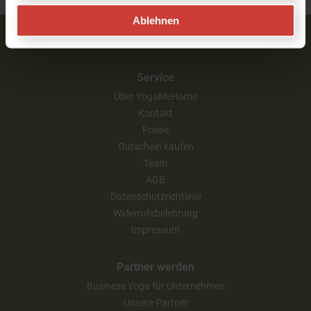
Ablehnen
Service
Über YogaMeHome
Kontakt
Preise
Gutschein kaufen
Team
AGB
Datenschutzrichtlinie
Widerrufsbelehrung
Impressum
Partner werden
Business Yoga für Unternehmen
Unsere Partner