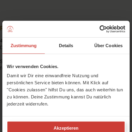
Rezeptmappe
46 ausgewogene und leckere Rezepte warten auf
Zustimmung
Details
Über Cookies
Dich: sättigend, saisonal & nach TCM abgestimmt.
So hast Du auch nach der Detox-Kur immer passende Rezepte
Wir verwenden Cookies.
für eine gute Verdauung parat.
Damit wir Dir eine einwandfreie Nutzung und
persönlichen Service bieten können. Mit Klick auf
"Cookies zulassen" hilfst Du uns, das auch weiterhin tun
zu können. Deine Zustimmung kannst Du natürlich
jederzeit widerrufen.
Akzeptieren