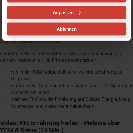
Anpassen
Ablehnen
Lerne Melanie kennen
Lerne Deine Kurs-Leiterin Melanie Strohm-Beran kennen in
diesem Interview mit ihr. Erfahre mehr darüber...
wie in der TCM festgestellt wird, welche Ernährung zu
Dir passt.
warum viele Diäten oder Fastenkuren aus TCM-Sicht mehr
schaden als helfen.
welchen Einfluss die Ernährung auf Schlaf, Energie, Haut,
Schmerzen und vieles mehr haben kann.
Video: Mit Ernährung heilen - Melanie über
TCM & Detox (24 Min.)