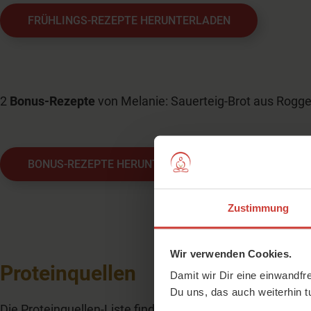
FRÜHLINGS-REZEPTE HERUNTERLADEN
2
Bonus-Rezepte
von Melanie: Sauerteig-Brot aus Rogg
BONUS-REZEPTE HERUNTERLADEN
Zustimmung
Wir verwenden Cookies.
Proteinquellen
Damit wir Dir eine einwandfr
Du uns, das auch weiterhin t
Die Proteinquellen-Liste findest Du hier: