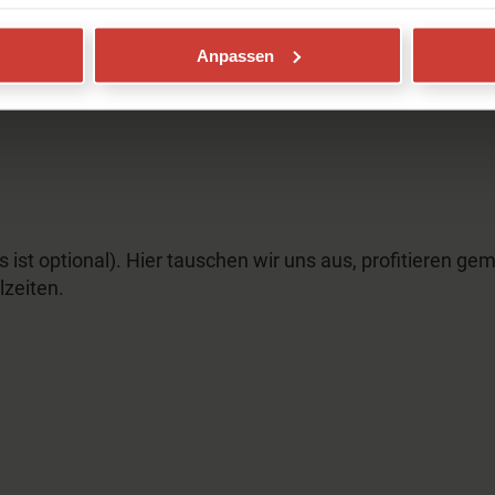
Anpassen
st optional). Hier tauschen wir uns aus, profitieren g
zeiten.