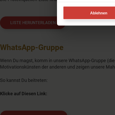
Ablehnen
LISTE HERUNTERLADEN
WhatsApp-Gruppe
Wenn Du magst, komm in unsere WhatsApp-Gruppe (dies i
Motivationskünsten der anderen und zeigen unsere Mahl
So kannst Du beitreten:
Klicke auf Diesen Link: