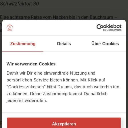
Schwitzfaktor: 30
Eine achtsame Reise vom Nacken bis in den Bauchraum –
sanfte Bewegungen, die Deinen wichtigsten Entspannungsnerv
stimulieren und Dein System beruhigen.
Zustimmung
Details
Über Cookies
Wir verwenden Cookies.
Bevor Du mit diesem Video Deine Matte
Damit wir Dir eine einwandfreie Nutzung und
ausrollst, bitte
Anmelden
oder
Kostenlos registrieren
persönlichen Service bieten können. Mit Klick auf
"Cookies zulassen" hilfst Du uns, das auch weiterhin tun
zu können. Deine Zustimmung kannst Du natürlich
jederzeit widerrufen.
Reflexionsfragen
Akzeptieren