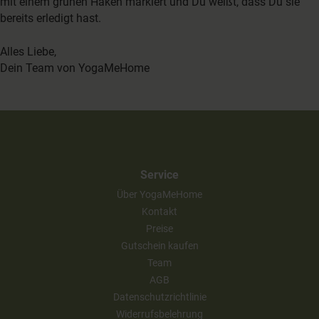
mit einem grünen Haken markiert und Du weißt, dass Du sie
bereits erledigt hast.
Alles Liebe,
Dein Team von YogaMeHome
Service
Über YogaMeHome
Kontakt
Preise
Gutschein kaufen
Team
AGB
Datenschutzrichtlinie
Widerrufsbelehrung