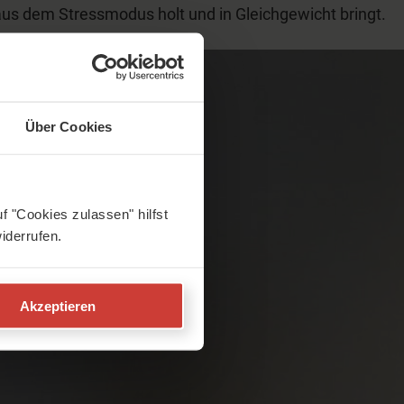
aus dem Stressmodus holt und in Gleichgewicht bringt.
Über Cookies
f "Cookies zulassen" hilfst
iderrufen.
Akzeptieren