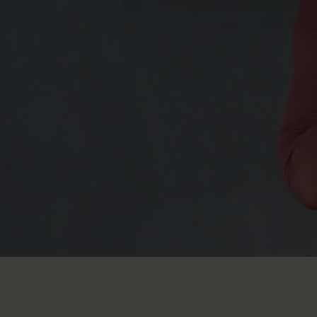
0
seconds
of
12
minutes,