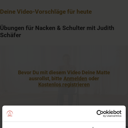
Deine Video-Vorschläge für heute
Übungen für Nacken & Schulter mit Judith
Schäfer
Bevor Du mit diesem Video Deine Matte
ausrollst, bitte
Anmelden
oder
Kostenlos registrieren
Dauer: 21 Minuten