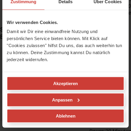
Zustimmung
Details
Über Cookies
Schwitzfaktor: 30
Level: für alle
Wir verwenden Cookies.
SOS Yin-Yoga zum Abschalten mit Helga
Damit wir Dir eine einwandfreie Nutzung und
Baumgartner
persönlichen Service bieten können. Mit Klick auf
"Cookies zulassen" hilfst Du uns, das auch weiterhin tun
zu können. Deine Zustimmung kannst Du natürlich
jederzeit widerrufen.
Bevor Du mit diesem Video Deine Matte
ausrollst, bitte
Anmelden
oder
Akzeptieren
Kostenlos registrieren
Anpassen
Ablehnen