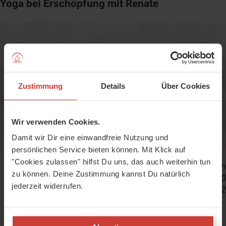
Yoga bei Erschöpfung mit Renate
Bevor Du mit diesem Video Deine Matte
ausrollst, bitte
Anmelden
oder
Zustimmung
Details
Über Cookies
Kostenlos registrieren
Wir verwenden Cookies.
Damit wir Dir eine einwandfreie Nutzung und
persönlichen Service bieten können. Mit Klick auf
"Cookies zulassen" hilfst Du uns, das auch weiterhin tun
Dauer: 26 Min
zu können. Deine Zustimmung kannst Du natürlich
Schwitzfaktor: 30
jederzeit widerrufen.
Level: 2