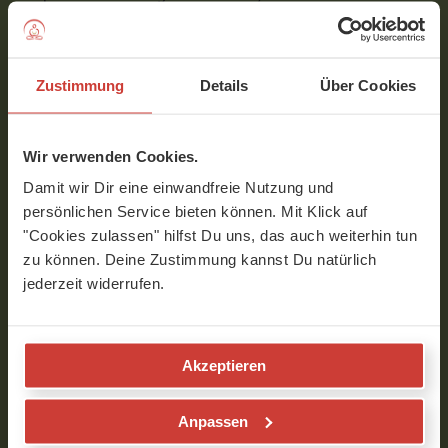
Selbstheilungskräfte des Körpers zu aktivieren. Denn sie
sieht den Körper als ganzheitliches System, das nur
gezielte Impulse von außen braucht, um sich selbst
Zustimmung
Details
Über Cookies
auszugleichen und in seine Grundschwingung
zurückzukehren.
Wir verwenden Cookies.
Neugierig geworden? Mehr erfährst du im Interview-Video,
auf Alins Website und natürlich in ihren Videos hier bei
Damit wir Dir eine einwandfreie Nutzung und
YogaMeHome.
persönlichen Service bieten können. Mit Klick auf
"Cookies zulassen" hilfst Du uns, das auch weiterhin tun
zu können. Deine Zustimmung kannst Du natürlich
Interview mit Alin Schick
jederzeit widerrufen.
Akzeptieren
Anpassen