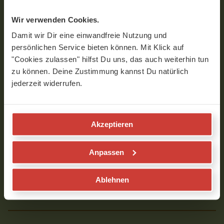
Interview mit Ariane Heck
Wir verwenden Cookies.
Damit wir Dir eine einwandfreie Nutzung und
persönlichen Service bieten können. Mit Klick auf
"Cookies zulassen" hilfst Du uns, das auch weiterhin tun
zu können. Deine Zustimmung kannst Du natürlich
jederzeit widerrufen.
Akzeptieren
Anpassen
0
seconds
of
VIDEOS MIT ARIANE HECK
8
Ablehnen
minutes,
8
seconds