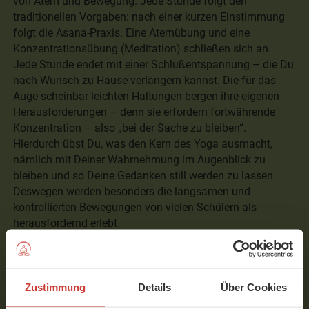
von Atem und Bewegung. Jede Stunde folgt den
traditionellen Vorgaben: nach einer kurzen Einstimmung
folgt die Asana-Praxis. Eine Atemübung und eine
Konzentrationsübung (Meditation) schließen sich an.
Jede Stunde endet mit einer Schlußentspannung – die Du
nach Wunsch zu Hause verlängern kannst. Die für das
Auge scheinbar leichten Haltungen bergen ihre eigenen
Herausforderungen – denn sie erfordern fortwährende
Konzentration – also „bei der Sache zu bleiben“.
Hierdurch übst Du, was den Kern des Yoga ausmacht,
nämlich mit Deiner Wahrnehmung im Augenblick zu
bleiben und so Deine Gedanken still werden zu lassen.
Deswegen werden besonders die langsamen und
kontrollierten Bewegungen von vielen Schülern als
herausfordernd erlebt.
Übrigens: Ariane vermittelt ihr Wissen über Yoga in
aufeinander aufbauenden Kursen. Es ist also ratsam, ihre
Zustimmung
Details
Über Cookies
Videos über einen längeren Zeitraum zu verfolgen.