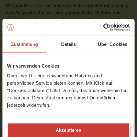
Permakultur – für sie eine natürliche Erweiterung dessen,
was Yoga ohnehin ist: eine ganzheitliche Haltung zur
Welt. Birgit unterrichtet außerdem im ORF Sport+ und auf
YogaMeHome – und trägt damit ihre Arbeit weit über
Mödling hinaus.
Zustimmung
Details
Über Cookies
Ihre Stunden sind wie sie selbst: kraftvoll und herzlich,
präzise und bodenständig. Eine Einladung, sich wirklich
auszuprobieren – mit dem Körper, mit der Philosophie, mit
Wir verwenden Cookies.
sich selbst.
Damit wir Dir eine einwandfreie Nutzung und
persönlichen Service bieten können. Mit Klick auf
"Cookies zulassen" hilfst Du uns, das auch weiterhin tun
zu können. Deine Zustimmung kannst Du natürlich
jederzeit widerrufen.
Interview mit Birgit Pöltl
Akzeptieren