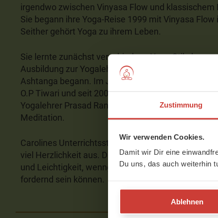
irgendwo zwischen Vinyasa Flow und klassischem 
Sie begann ihre Yoga-Reise 1999 mit Vinyasa Flow i
Seither gehört Yoga zu ihrem Leben.
Sie lernte zunächst verschiedene Yoga-Stile kennen
Ausbildung zur Yogalehrerin am Centered Yoga Insti
Ashtanga begann. Im Jahre 2011 folgte eine Weite
O.P Tiwari und seit 2009 nimmt sie fortlaufend Unte
Yogalehrer Prasad Rangnekar in klassischem Hat
Zustimmung
Meditation.
Wir verwenden Cookies.
Carolines Unterrichtsstil zeichnet sich durch unges
Damit wir Dir eine einwandfr
viel Herzlichkeit aus. Die Athmosphäre in ihren Stu
Du uns, das auch weiterhin t
und Leichtigkeit, wenngleich ihre Asana-Sequenzen k
fordernd sein können.
Ablehnen