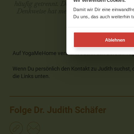
häufig getrennt. Dabei gehören sie zusamme
Damit wir Dir eine einwandfr
Denkweise hat meinen diagnostischen und 
Du uns, das auch weiterhin t
als Ärztin erweitert.
Ablehnen
Auf YogaMeHome verstärkt Judith den Bereich Yog
Wenn Du persönlich den Kontakt zu Judith suchst, 
die Links unten.
Folge Dr. Judith Schäfer