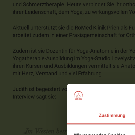
und Schmerztherapie. Heute verbindet Sie ihr ort
ihrer Leidenschaft, dem Yoga, zu wirkungsvollen Y
Aktuell unterstützt sie die RoMed Klinik Prien als 
arbeitet zudem in einer Praxisgemeinschaft for Or
Zudem ist sie Dozentin für Yoga-Anatomie in der Y
Yogatherapie-Ausbildung im Yoga-Studio Lovelysita
ihren Kursen und Ausbildungen vermittelt sie Ana
mit Herz, Verstand und viel Erfahrung.
Judith ist begeistert von der ganzheitlichen Denk
Interview sagt sie:
Zustimmung
„Im Westen betrachten wir Geist und K
Wir verwenden Cookies.