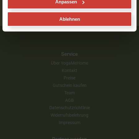
Anpassen
ALLE LEHRER ZEIGEN
Ablehnen
Service
Über YogaMeHome
Kontakt
Preise
Gutschein kaufen
Team
AGB
Datenschutzrichtlinie
Widerrufsbelehrung
Impressum