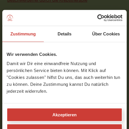
"
Beschwerdefrei durch die Krebstherapie
"
Bei YogaMeHome wirkt sie mit am Programm:
"
Wechseljahre - Mehr Leichtigkeit und Energie in Zeiten
des Wandels"
Zustimmung
Details
Über Cookies
Wir verwenden Cookies.
VIDEOS MIT DR. MED. DANIELA PAEPKE
Damit wir Dir eine einwandfreie Nutzung und
persönlichen Service bieten können. Mit Klick auf
"Cookies zulassen" hilfst Du uns, das auch weiterhin tun
zu können. Deine Zustimmung kannst Du natürlich
Folge Dr. med. Daniela Paepke
jederzeit widerrufen.
Akzeptieren