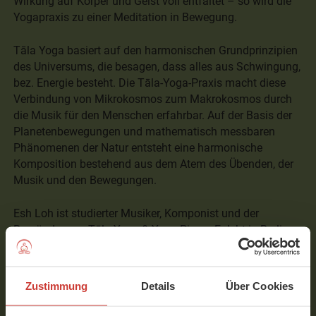
Wirkung auf Körper und Geist voll entfaltet – so wird die
Yogapraxis zu einer Meditation in Bewegung.
Tāla Yoga basiert auf den harmonischen Grundprinzipien
des Universums, die besagen, dass alles aus Schwingung,
bez. Energie besteht. Die Tāla-Yoga-Praxis macht diese
Verbindung von Mikrokosmos zum Makrokosmos durch
die Musik für den Menschen erfahrbar. Auf der Basis der
Planetenbewegungen und mathematisch messbaren
Phänomenen der Natur entsteht eine harmonische
Komposition bestehend aus dem Atem des Übenden, der
Musik und den Bewegungen.
Esh Loh ist studierter Musiker, Komponist und der
Begründer von Tāla Yoga & Yoga Piano. Er lebt in Berlin
und unterrichtet europaweit Yoga Workshops, Retreats,
Lehrerausbildungen und spielt berührende Solo Piano
Konzerte.
Zustimmung
Details
Über Cookies