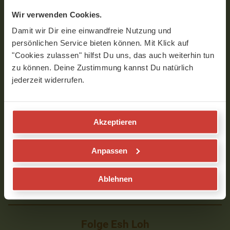
Interview mit Esh Loh
Wir verwenden Cookies.
Damit wir Dir eine einwandfreie Nutzung und
persönlichen Service bieten können. Mit Klick auf
"Cookies zulassen" hilfst Du uns, das auch weiterhin tun
zu können. Deine Zustimmung kannst Du natürlich
jederzeit widerrufen.
Akzeptieren
0
Anpassen
seconds
of
VIDEOS MIT ESH LOH
5
Ablehnen
minutes,
1
second
Folge Esh Loh