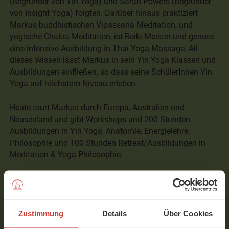
(Begründer von Yin Yoga) und Sarah Powers (Begründer
von Insight Yoga) folgten. Darüber hinaus praktiziert
Markus buddhistischen Vipassana Meditation, und
yogische Chakra Meditation, ist Reiki Meister und genoss
eine intensive Ausbildung in Thai Yoga Massage. All
dieses Wissen lässt Markus in sein Yin Yoga Klassen und
Ausbildungen einfließen, so dass seine SchülerInnen Yin
Yoga auf höchstem Niveau erleben.
Heute tourt Markus durch Europa, Australien und
Neuseeland und gibt Workshops und 200 Stunden
Ausbildungen in Yin Yoga, Anatomie, Energielehre,
Philosophie und 100 Stunden Retreat/Ausbildungen in
Meditation & Yoga Philosophie.
Markus Giess lebt mit seiner Frau und seinem zweiten
Sohn in seiner Wahlheimat Auckland in Neuseeland. Wir
wünschen Dir viel Freude mit den Yin Yoga Videos von
Zustimmung
Details
Über Cookies
Markus Henning Giess auf YogaMeHome.