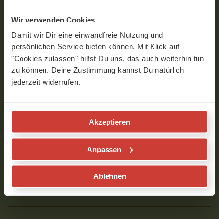
Wir verwenden Cookies.
Interview mit Markus Henning Giess
Damit wir Dir eine einwandfreie Nutzung und
persönlichen Service bieten können. Mit Klick auf
"Cookies zulassen" hilfst Du uns, das auch weiterhin tun
zu können. Deine Zustimmung kannst Du natürlich
jederzeit widerrufen.
Akzeptieren
Anpassen
0
seconds
of
VIDEOS MIT MARKUS HENNING GIESS
Ablehnen
8
minutes,
51
seconds