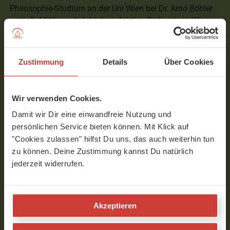
Philosophie-Studium an der Uni Wien bei Dr. Arno Böhler
vertieft. Mittlerweile lebt die gebürtige Berlinerin in Wien,
wo sie auch 2013 ihren Sohn Pauli zur Welt brachte.
Nancy gibt auch Lehrer-Ausbildungen. Wenn Du Dich
Zustimmung
Details
Über Cookies
dafür interessierst, schau doch mal auf ihrer Website
vorbei:
Lehrer-Ausbildung Wien
Wir verwenden Cookies.
Alle anderen Termine von Nancy findest Du auf ihrer
Damit wir Dir eine einwandfreie Nutzung und
normalen Homapage über den Link unten.
persönlichen Service bieten können. Mit Klick auf
"Cookies zulassen" hilfst Du uns, das auch weiterhin tun
zu können. Deine Zustimmung kannst Du natürlich
jederzeit widerrufen.
Interview mit Nancy Krüger
Akzeptieren