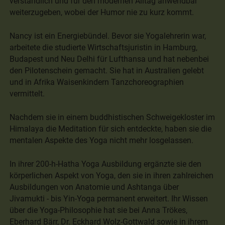
verständlich und für den modernen Alltag anwendbar
weiterzugeben, wobei der Humor nie zu kurz kommt.
Nancy ist ein Energiebündel. Bevor sie Yogalehrerin war,
arbeitete die studierte Wirtschaftsjuristin in Hamburg,
Budapest und Neu Delhi für Lufthansa und hat nebenbei
den Pilotenschein gemacht. Sie hat in Australien gelebt
und in Afrika Waisenkindern Tanzchoreographien
vermittelt.
Nachdem sie in einem buddhistischen Schweigekloster im
Himalaya die Meditation für sich entdeckte, haben sie die
mentalen Aspekte des Yoga nicht mehr losgelassen.
In ihrer 200-h-Hatha Yoga Ausbildung ergänzte sie den
körperlichen Aspekt von Yoga, den sie in ihren zahlreichen
Ausbildungen von Anatomie und Ashtanga über
Jivamukti - bis Yin-Yoga permanent erweitert. Ihr Wissen
über die Yoga-Philosophie hat sie bei Anna Trökes,
Eberhard Bärr, Dr. Eckhard Wolz-Gottwald sowie in ihrem