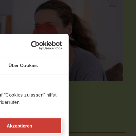
Über Cookies
f "Cookies zulassen" hilfst
iderrufen.
MIT NICOLA ROHNER
e
Akzeptieren