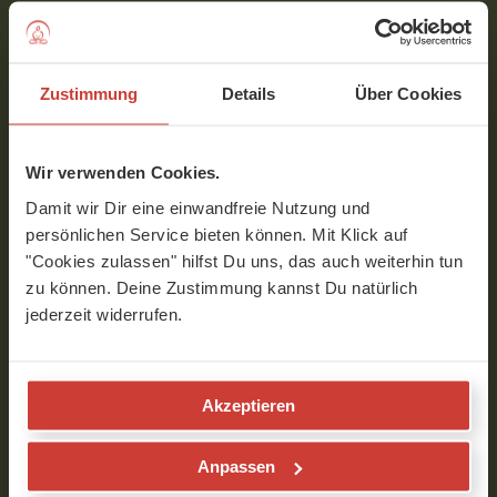
Wir sind sehr dankbar, dass Sriram einige Videos über die
Yogaphilosophie auf YogaMeHome beigesteuert hat.
Zustimmung
Details
Über Cookies
Wenn Du Sriram gerne mal live erleben möchtest, dann
findest Du seine aktuellen Termine unter
www.sriram.de
.
Sriram ist auch als Autor einiger
Bücher
bekannt
Wir verwenden Cookies.
geworden, seine Übersetzung des Yogasutra von Patanjali
Damit wir Dir eine einwandfreie Nutzung und
gilt als Standardlektüre für alle Yogalehrer:innen.
persönlichen Service bieten können. Mit Klick auf
"Cookies zulassen" hilfst Du uns, das auch weiterhin tun
zu können. Deine Zustimmung kannst Du natürlich
Interview mit R. Sriram
jederzeit widerrufen.
Akzeptieren
Anpassen