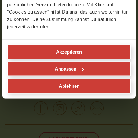
persönlichen Service bieten können. Mit Klick auf
"Cookies zulassen" hilfst Du uns, das auch weiterhin tun
zu können. Deine Zustimmung kannst Du natürlich
jederzeit widerrufen.
0
seconds
Akzeptieren
of
VIDEOS MIT SANDRA TISSALI
5
minutes,
Anpassen
51
seconds
Ablehnen
Folge Sandra Tissali