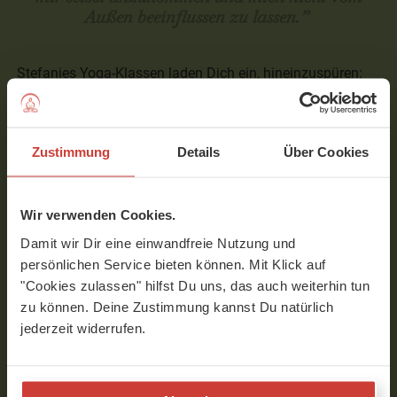
Außen beeinflussen zu lassen.”
Stefanies Yoga-Klassen laden Dich ein, hineinzuspüren:
Was ist gerade da? Gibt es eine Dysbalance? Was
brauchst Du, um wieder ins Gleichgewicht zu
kommen? So können Deine Selbstheilungskräfte aktiviert
Zustimmung
Details
Über Cookies
werden.
Mit Stefanie arbeiten und lernen
Wir verwenden Cookies.
Heute lebt Stefanie in Valencia und ist nicht nur Yin-
Damit wir Dir eine einwandfreie Nutzung und
Yogalehrerin und -Ausbilderin, sondern auch Autorin,
persönlichen Service bieten können. Mit Klick auf
Ernährungsberaterin, Energie-Arbeiterin, ganzheitliche
"Cookies zulassen" hilfst Du uns, das auch weiterhin tun
Gesundheitsberaterin sowie spiritueller Coach. Sie bietet
zu können. Deine Zustimmung kannst Du natürlich
unter anderem eine ganzheitliche Live-Online Yin-Yoga-
jederzeit widerrufen.
Ausbildung an. Mehr dazu erfährst Du auf ihrer Website.