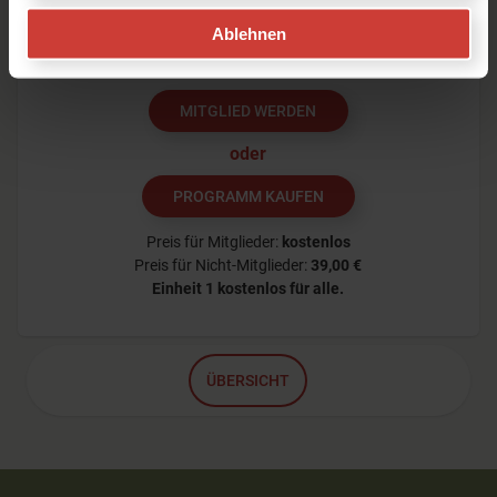
zu nur diesem Programm kaufen.
Der erste
Ablehnen
Tag ist kostenlos für alle.
MITGLIED WERDEN
oder
PROGRAMM KAUFEN
Preis für Mitglieder:
kostenlos
Preis für Nicht-Mitglieder:
39,00 €
Einheit 1
kostenlos für alle.
ÜBERSICHT