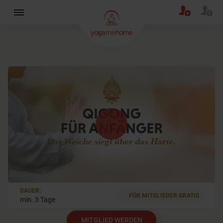
×
0
DAUER:
seconds
FÜR MITGLIEDER GRATIS
min. 3 Tage
of
47
seconds
MITGLIED WERDEN