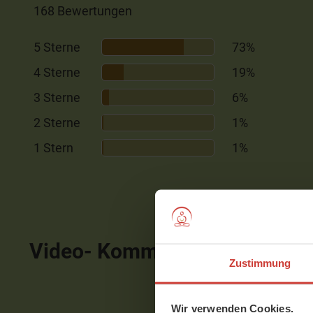
168 Bewertungen
5 Sterne
73%
4 Sterne
19%
3 Sterne
6%
2 Sterne
1%
1 Stern
1%
Video- Kommentare
ausblen
Zustimmung
Wir verwenden Cookies.