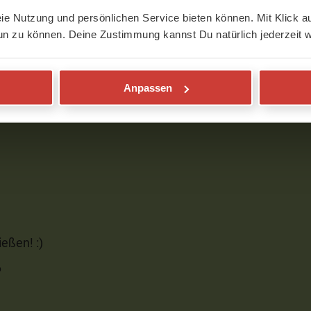
eie Nutzung und persönlichen Service bieten können. Mit Klick au
un zu können. Deine Zustimmung kannst Du natürlich jederzeit w
equenz!
ich die Noten interessieren. Die Melodie
Anpassen
isgeben?
eßen! :)
6