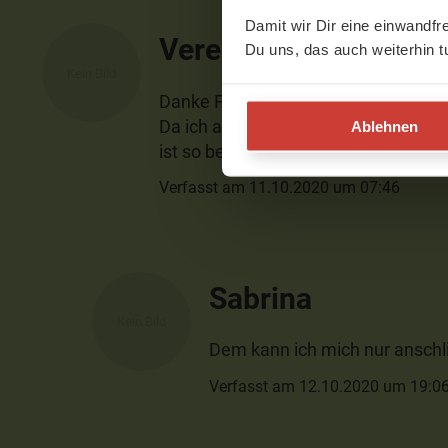
Damit wir Dir eine einwandfr
Verena
Du uns, das auch weiterhin t
Danke Florian, für diese intensive S
Da ich auch Gitarre spiele, würden m
Ablehnen
ist so beruhigend. Magst du sie pre
Verfasst am 11.10.2020 um 07:46
Sabrina
Dem kann ich mich nur anschli
Verfasst am 12.10.2020 um 19:0