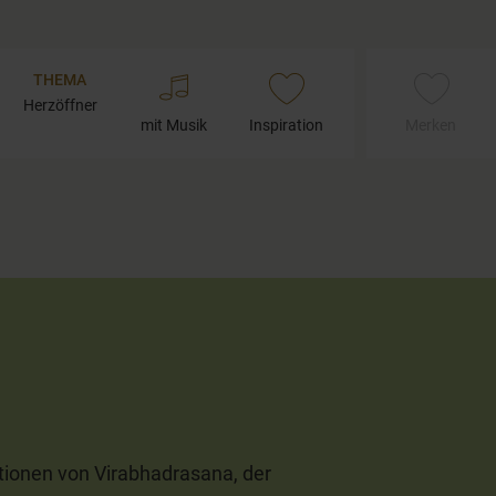
THEMA
Herzöffner
mit Musik
Inspiration
Merken
tionen von Virabhadrasana, der