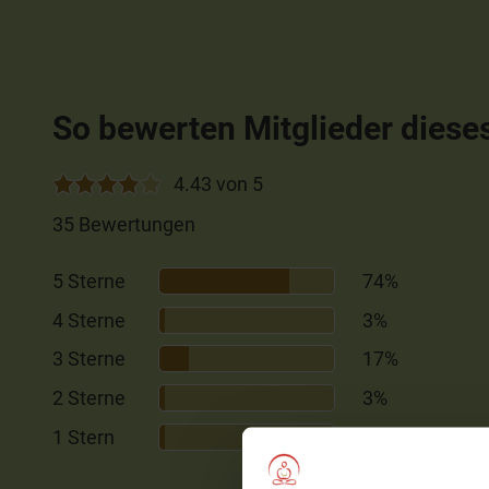
So bewerten Mitglieder diese
4.43 von 5
35 Bewertungen
5 Sterne
74%
4 Sterne
3%
3 Sterne
17%
2 Sterne
3%
1 Stern
3%