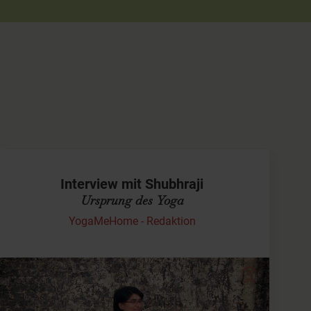
Interview mit Shubhraji
Ursprung des Yoga
YogaMeHome - Redaktion
Shubhraji über Vedanta und Yoga