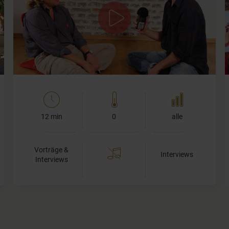
Dieter Gurkasch hat für einen Raubmord in den 80er-
Jahren 25 jahre im Gefängnis gesessen. Dort erlebte er
durch Yoga einen fundamentalen Wandel seiner…
12 min
0
alle
Vorträge &
Interviews
Interviews