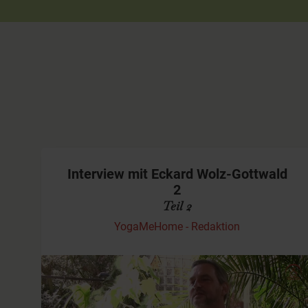
Interview mit Eckard Wolz-Gottwald
2
Teil 2
YogaMeHome - Redaktion
Gespräch mit dem Autor und Yoga-Lehrer