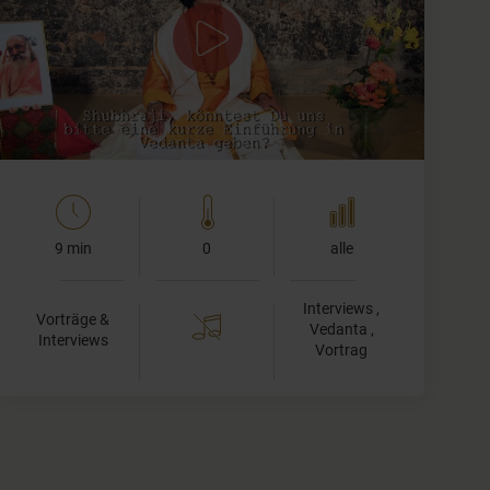
Was ist Vedanta und in welcher Beziehung steht es
zum Yoga?
Wir haben Shubhraji, eine hervorragende Kennerin des
Vedanta und der alten Schriften, gefragt. Im…
9 min
0
alle
Interviews ,
Vorträge &
Vedanta ,
Interviews
Vortrag