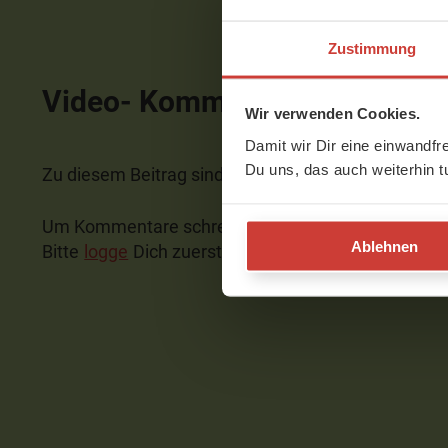
Zustimmung
Video- Kommentare
Wir verwenden Cookies.
Damit wir Dir eine einwandfr
Du uns, das auch weiterhin t
Zu diesem Beitrag sind noch keine Kommentare v
Um Kommentare schreiben zu können, musst Du ei
Ablehnen
Bitte
logge
Dich zuerst ein bzw.
registriere
Dich.