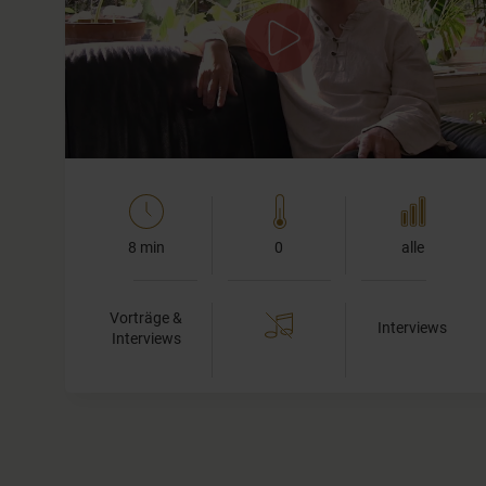
Dr. Eckard Wolz-Gottwald
In diesem zweiten Teil unserer Serie mit Eckard Wolz-
Gottwald spreche ich mit ihm über die Frage, wie man
als YogalehrerIn mit dem…
8 min
0
alle
Vorträge &
Interviews
Interviews