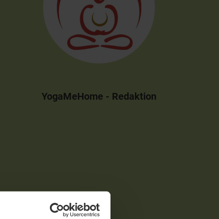
YogaMeHome - Redaktion