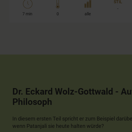
STIL
17
seconds
Volume
-
90%
7 min
0
alle
Dr. Eckard Wolz-Gottwald - Au
Philosoph
In diesem ersten Teil spricht er zum Beispiel darü
wenn Patanjali sie heute halten würde?