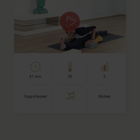
Tri-Yoga für die Wirbelsäule
Dieses TriYoga-Video stärkt das Wasser-Element und
korrespondiert mit dem zweiten Chakra. Wir bringen alles
zum Fließen: Prana, Blut, Wasser...
Körperlich liegt der…
67 min
55
2
Yoga-Klassen
Rücken