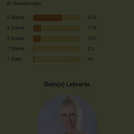
81 Bewertungen
5 Sterne
61%
4 Sterne
17%
3 Sterne
16%
2 Sterne
2%
1 Stern
4%
Dein(e) LehrerIn