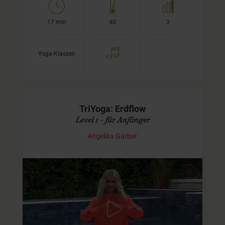
17 min
40
3
Yoga-Klassen
TriYoga: Erdflow
Level 1 - für Anfänger
Angelika Gärber
Tri Yoga Flow für Anfänger
TriYoga nach Kali Ray ist ein sehr elegant und meditativ
fließender Yoga-Stil.
In diesem Tri Yoga Flow Video findest du eine