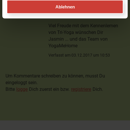
siehe unten "Tri-Yoga-Erdflow Level 1
Ablehnen
- für Anfänger".
Viel Freude mit dem Kennenlernen
von Tri-Yoga wünschen Dir
Jasmin ... und das Team von
YogaMeHome
Verfasst am 03.12.2017 um 10:53
Um Kommentare schreiben zu können, musst Du
eingeloggt sein.
Bitte
logge
Dich zuerst ein bzw.
registriere
Dich.