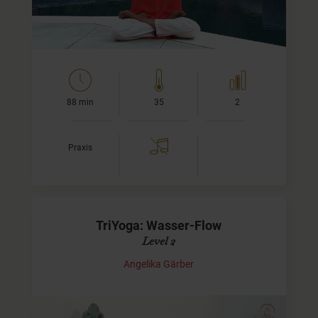
Zusammenfassung der Grundlagen und der 5…
88 min
35
2
Praxis
TriYoga: Wasser-Flow
Level 2
Angelika Gärber