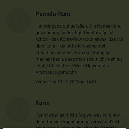
Pamela-Rani
Hat mir ganz gut gefallen. Die Namen sind
gewöhnungsbedürftigt. Die Abfolge ist
schön - das Kobra-Bow noch etwas, das ich
üben kann - da hätte ich gerne mehr
Erklärung, so dass man die Übung so
machen kann, dass man sich nicht weh tut
- habe Childs-Pose-Welle-Upward als
Alternative gemacht.
Verfasst am 08.10.2020 um 14:01
Karin
Kann leider gar nicht folgen, was wird hier
denn für eine yogasprache verwendet? Ich
bin schon 4Jahre aktiv, aber die Begriffe