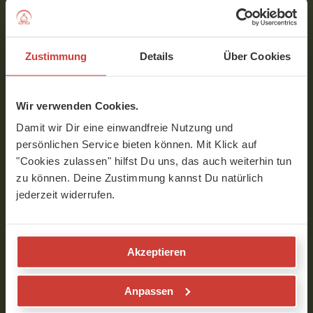
kenne ich gar nicht...
Verfasst am 30.11.2017 um 19:52
Zustimmung
Details
Über Cookies
Jasmin
Wir verwenden Cookies.
Liebe Karin76,
Damit wir Dir eine einwandfreie Nutzung und
persönlichen Service bieten können. Mit Klick auf
ja, Du hast recht. Hier hast Du eine
"Cookies zulassen" hilfst Du uns, das auch weiterhin tun
Tri-Yoga-Flow-Sequenz und in
zu können. Deine Zustimmung kannst Du natürlich
diesem Stil werden etwas andere
jederzeit widerrufen.
Begriffe benutzt. Dieser Flow ist
Level 3 für Fortgeschrittene Yogis,
die mit diesem Stil vertraut sind
(Level 3, da wenig erklärt wird).
Akzeptieren
Probiere eine Tri-Yoga-Anfänger-
Anpassen
Sequenz, da kommst Du langsam in
Kontakt mit den anderen Namen: