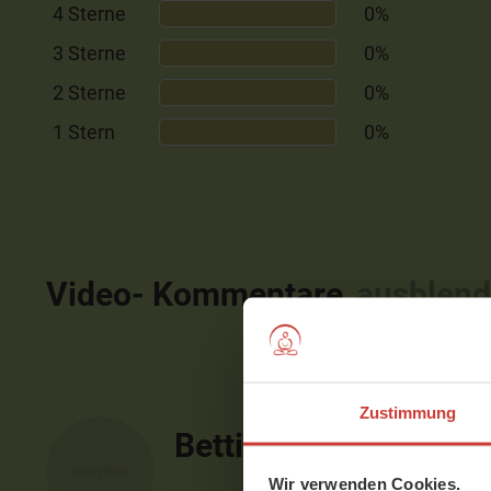
4 Sterne
0%
3 Sterne
0%
2 Sterne
0%
1 Stern
0%
Video- Kommentare
ausblen
Zustimmung
Bettina
Wir verwenden Cookies.