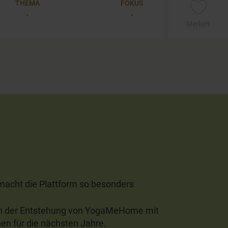
THEMA
FOKUS
-
-
Merken
acht die Plattform so besonders
on der Entstehung von YogaMeHome mit
en für die nächsten Jahre.