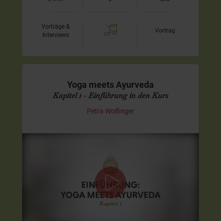
Vorträge &
Vortrag
Interviews
Yoga meets Ayurveda
Kapitel 1 - Einführung in den Kurs
Petra Wolfinger
Einführung in Yoga meets Ayurveda
Dies ist das erste Video des 10tägigen Programmes
"Yoga meets Ayurveda". Zum gesamten Programm
gelangst Du durch Klick auf den roten Link direkt unter
dem Video.
…