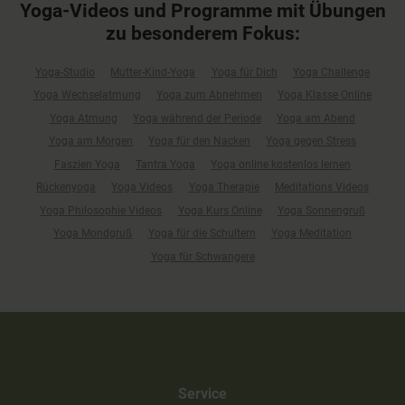
Yoga-Videos und Programme mit Übungen
zu besonderem Fokus:
Yoga-Studio
Mutter-Kind-Yoga
Yoga für Dich
Yoga Challenge
Yoga Wechselatmung
Yoga zum Abnehmen
Yoga Klasse Online
Yoga Atmung
Yoga während der Periode
Yoga am Abend
Yoga am Morgen
Yoga für den Nacken
Yoga gegen Stress
Faszien Yoga
Tantra Yoga
Yoga online kostenlos lernen
Rückenyoga
Yoga Videos
Yoga Therapie
Meditations Videos
Yoga Philosophie Videos
Yoga Kurs Online
Yoga Sonnengruß
Yoga Mondgruß
Yoga für die Schultern
Yoga Meditation
Yoga für Schwangere
Service