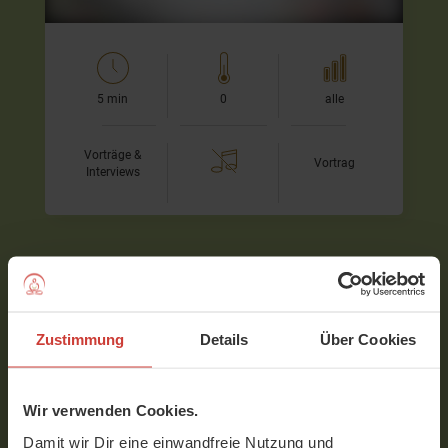
5 min
0
alle
Vorträge &
Vortrag
Interviews
Kostenlos & unverbindlich
Zustimmung
Details
Über Cookies
Jetzt 7 Tage testen
Über 1.250 Yoga-Videos für 7 Tage kostenlos &
Wir verwenden Cookies.
unverbindlich ausprobieren
– keine Kündigung
Damit wir Dir eine einwandfreie Nutzung und