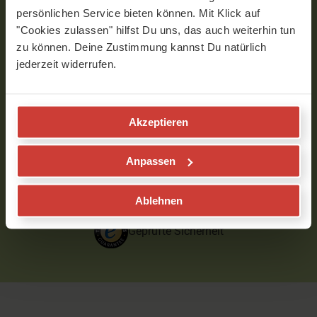
notwendig. Einfach Mailadresse eingeben,
persönlichen Service bieten können. Mit Klick auf
Passwort vergeben und schon kannst du unsere
"Cookies zulassen" hilfst Du uns, das auch weiterhin tun
gesamte Online-Yoga-Welt unverbindlich
zu können. Deine Zustimmung kannst Du natürlich
kennenlernen und ausgiebig kostenfrei testen!
jederzeit widerrufen.
DEINE E-MAIL
PASSWORT WÄHLEN
Akzeptieren
Ich akzeptiere
AGB
,
Datenschutzrichtlinie
,
Anpassen
und mein Recht auf
Widerruf
.
Ablehnen
KOSTENLOS TESTEN
Geprüfte Sicherheit