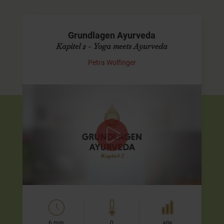
Grundlagen Ayurveda
Kapitel 2 - Yoga meets Ayurveda
Petra Wolfinger
Was ist Ayurveda?
Dieses ist das zweite Videos des Programm
Plus+
"Yoga
meets Ayurveda". Zum gesamten Programm gelangst Du
mit Klick auf den roten Link, direkt unter dem Video.
Liebe Grüße,
Petra
…
6 min
0
alle