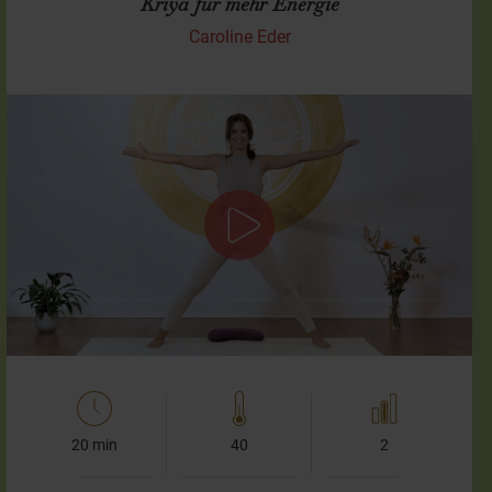
Kriya für mehr Energie
Caroline Eder
Blockaden lösen
Mit dieser kleinen Übungsabfolge aus dem Kundalini-Yoga
hilft Dir, wenn Du das Gefühl hast, dass gerade etwas
festsitzt. Wir lösen Blockaden, egal ob auf körperlicher
oder…
20 min
40
2