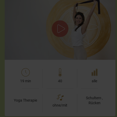
Übungen für mehr Weite und Leichtigkeit im
oberen Rücken
In dieser Einheit kümmern wir uns ganz gezielt um Deine
Brustwirbelsäule – also den Bereich zwischen den
Schulterblättern, wo sich…
19 min
40
alle
Schultern ,
Yoga Therapie
Rücken
ohne/mit