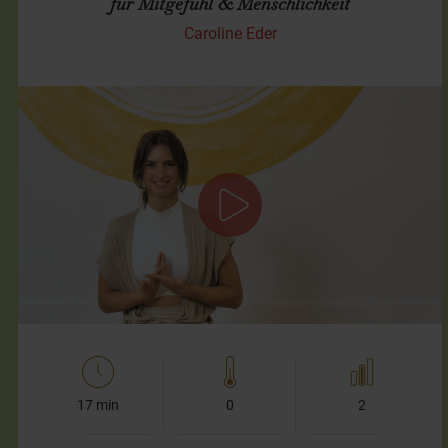
für Mitgefühl & Menschlichkeit
Caroline Eder
Pranayama-Meditation
Diese kurze Vergebungs-Meditation öffnet Dein Herz und
stärkt Mitgefühl und Menschlichkeit. Wir beginnen damit,
reinzuspüren, wem oder was du vergeben möchtest und
erlauben…
17 min
0
2