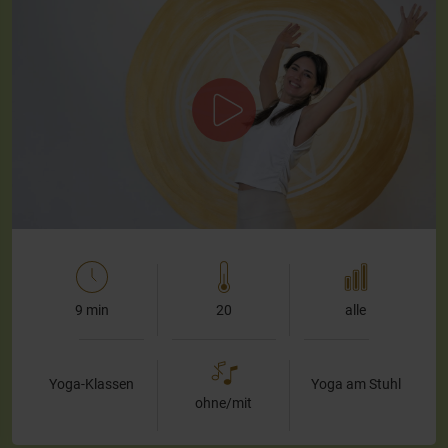
Kurze Pause, große Wirkung – Yoga am
Arbeitsplatz
In dieser kurzen, aber effektiven Schreibtischpause lade ich
Dich ein, mit mir gemeinsam den Körper wieder in Fluss zu
bringen. Wir starten direkt…
9 min
20
alle
Yoga-Klassen
Yoga am Stuhl
ohne/mit