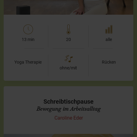
13 min
20
alle
Yoga Therapie
Rücken
ohne/mit
Schreibtischpause
Bewegung im Arbeitsalltag
Caroline Eder