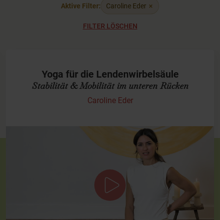
×
Aktive Filter:
Caroline Eder
FILTER LÖSCHEN
Yoga für die Lendenwirbelsäule
Stabilität & Mobilität im unteren Rücken
Caroline Eder
Sanfte Praxis für das Kreuzbein & die
Lendenwirbel
Diese kurze Einheit widmet sich dem unteren Rücken –
insbesondere dem Kreuzbein, dem Iliosakralgelenk und den
letzten Lendenwirbeln. Ideal bei…