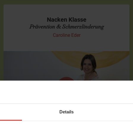
Nacken Klasse
Prävention & Schmerzlinderung
Caroline Eder
Verspannungen sanft lösen
Diese Nacken-Klasse richtet sich an Dich, wenn Dein Nacken
häufig oder regelmäßig verspannt ist und Du präventiv aktiv
werden möchtest, um die Beschwerden zu verbessern –…
Details