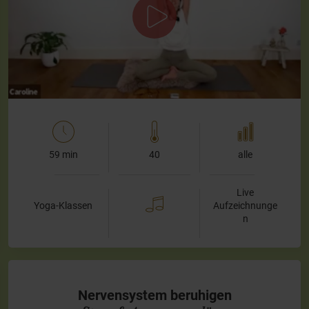
die Dich unterstützt Negativität loszulassen, die Stimmung
zu heben und Spannungen abzubauen.
Gemeinsam werden wir:
…
59 min
40
alle
Live
Yoga-Klassen
Aufzeichnunge
n
Nervensystem beruhigen