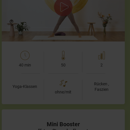
sonst auch viel mit der Wirbelsäule, sondern legen den
Fokus auf die Faszien - die tiefen…
40 min
50
2
Rücken ,
Yoga-Klassen
Faszien
ohne/mit
Mini Booster