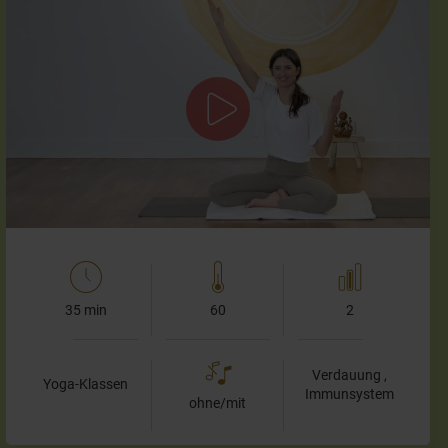
Kundalini Praxis für den gesamten Körper
In dieser Kriya widmen wir uns ganz dem Anregen Deines
Lymphsystems. Das Lymphsystem durchzieht unseren
gesamten Körper und spielt eine entscheidende Rolle…
35 min
60
2
Verdauung ,
Yoga-Klassen
Immunsystem
ohne/mit