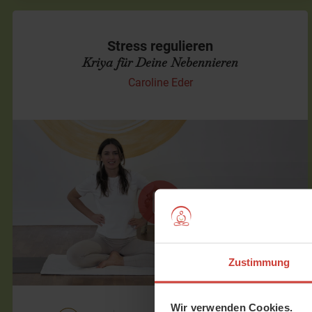
Stress regulieren
Kriya für Deine Nebennieren
Caroline Eder
Dauerspannung durch Massage sanft lösen
In dieser Kundalini-Praxis kümmern wir uns gezielt um Dein
Stresslevel – und damit um Deine Nebennieren. Diese
kleinen Drüsen sitzen oberhalb der Nieren und…
Zustimmung
Wir verwenden Cookies.