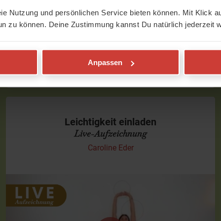
eie Nutzung und persönlichen Service bieten können. Mit Klick au
22 min
50
2
un zu können. Deine Zustimmung kannst Du natürlich jederzeit w
Video
Hals & Nacken
Anpassen
ohne/mit
Leichtigkeit einladen
Live-Aufzeichnung
Caroline Eder
Anspannung loslassen
Freue Dich auf eine Kundalini-Yoga-Praxis mit Meditation,