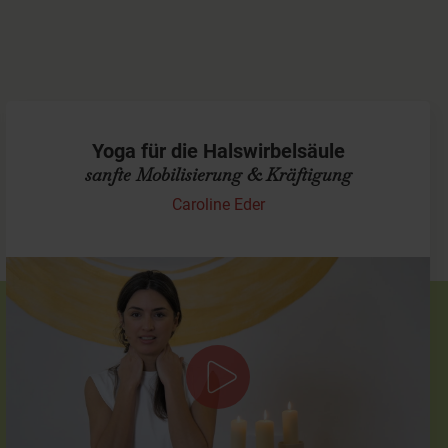
Yoga für die Halswirbelsäule
sanfte Mobilisierung & Kräftigung
Caroline Eder
Achtsame Praxis für mehr Nackenfreiheit
In dieser kurzen, aber gezielten Kundalini-Einheit kümmern
wir uns um die Mobilisierung und sanfte Kräftigung Deiner
Halswirbelsäule – ideal bei…