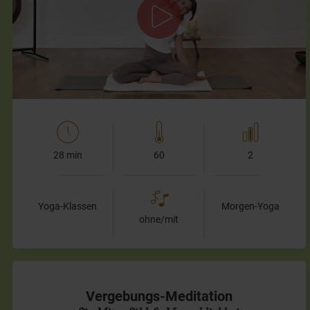
Deinen Körper gemeinsam komplett wach. Wir lockern wir
zunächst das Zwerchfell, mobilisieren den Brustkorb und…
28 min
60
2
Yoga-Klassen
Morgen-Yoga
ohne/mit
Vergebungs-Meditation