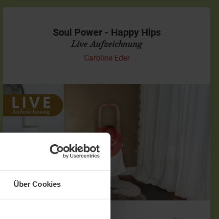
Soul Power - Happy Hips
Live Aufzeichnung
Caroline Eder
Kundalini Yoga Einheit
Diese 60-minütige Online-Klasse verbindet die Weisheit des
Kundalini Yoga mit physiotherapeutischem Know-how, um
Deine Hüften „aufzuräumen“ und den Iliopsoas – den
tiefen…
Über Cookies