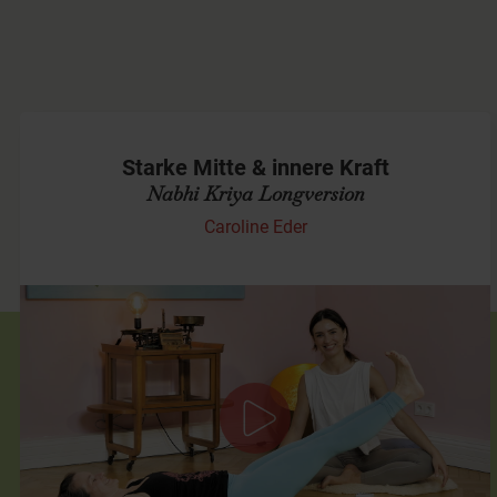
Starke Mitte & innere Kraft
Nabhi Kriya Longversion
Caroline Eder
Mitte aktivieren & innere Ausrichtung
stärken
In dieser relativ intensiven Kundalini-Praxis lade ich Dich ein,
tief in Deine Körpermitte einzutauchen und Deine innere
Kraft zu aktivieren. Die Nabhi…