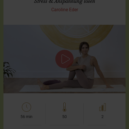
Stress & Anspannung lösen
Caroline Eder
Übungsreihe zum Runterfahren
Diese Übungsreihe wirkt beruhigend auf Dein
Nervensystem. Dazu nutzen wir unseren physischen
Körper, der Stress und Anspannung oftmals im unteren
Rücken oder Schulter-…
56 min
50
2