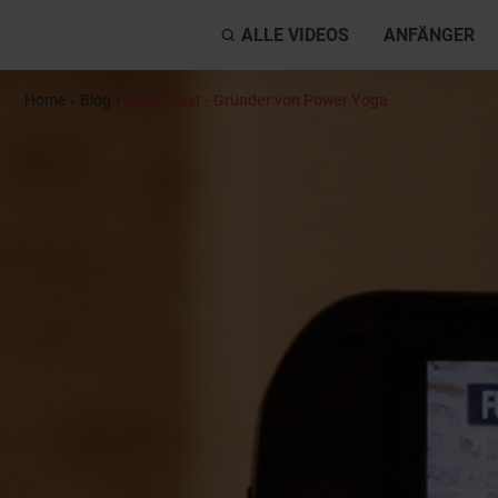
ALLE VIDEOS
ANFÄNGER
Home
›
Blog
›
Bryan Kest - Gründer von Power Yoga