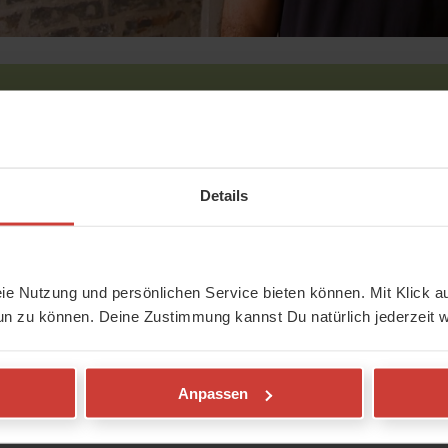
DEINE E-MAIL
 Blog-Artikel
Details
ta-7t-RegPlugin
Ich akzeptiere
AGB
,
Date
mein Recht auf
Widerruf
für 7 Tage kostenlos &
7 TAGE KO
ren
- keine Kündigung
eie Nutzung und persönlichen Service bieten können. Mit Klick au
ine E-Mail ein, wähle ein
un zu können. Deine Zustimmung kannst Du natürlich jederzeit w
Geprüft
s los:
Anpassen