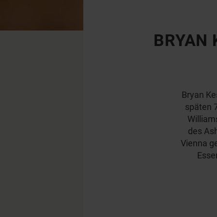
BRYAN 
Bryan Kes
späten 
William
des Ash
Vienna ge
Esse