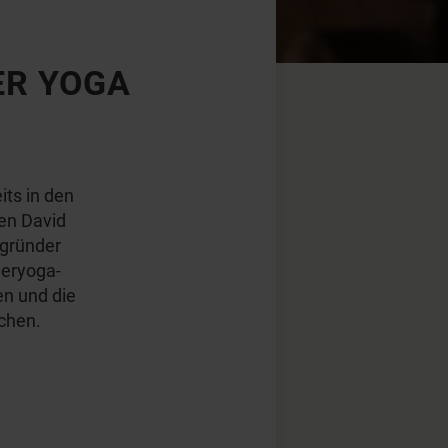
ER YOGA
n
its in den
en David
egründer
weryoga-
en und die
chen.