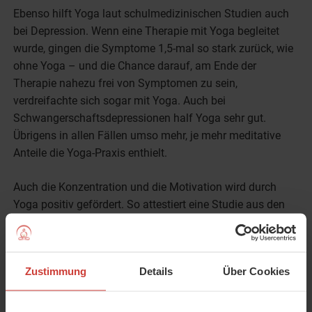
Ebenso hilft Yoga laut schulmedizinischen Studien auch
bei Depression. Wenn eine Therapie mit Yoga begleitet
wurde, gingen die Symptome 1,5-mal so stark zurück, wie
ohne Yoga – und die Chance darauf, am Ende der
Therapie nahezu frei von Symptomen zu sein,
verdreifachte sich sogar mit Yoga. Auch bei
Schwangerschaftsdepressionen half Yoga sehr gut.
Übrigens in allen Fällen umso mehr, je mehr meditative
Anteile die Yoga-Praxis enthielt.
Auch die Konzentration und die Motivation wird durch
Yoga positiv gefördert. So attestiert eine Studie aus den
USA, dass sich nach nur zwei Monaten der Yogapraxis
beide Bereiche dramatisch verbessert haben. Gleichzeitig
reduzierte sich bei den Teilnehmenden das Gefühl der
Zustimmung
Details
Über Cookies
Angst spürbar. Das ist doch mal klasse!
Viele Yoga Praktizierende schwärmen von weiteren