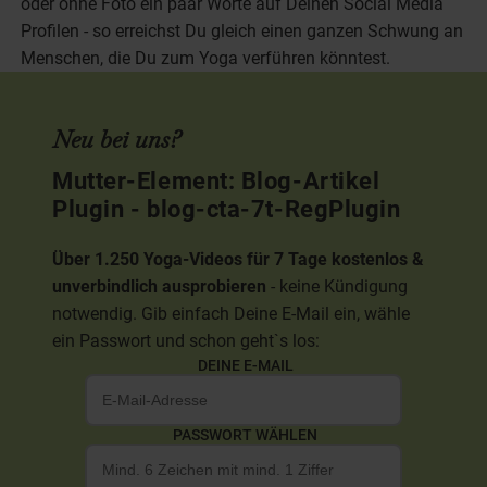
oder ohne Foto ein paar Worte auf Deinen Social Media
Profilen - so erreichst Du gleich einen ganzen Schwung an
Menschen, die Du zum Yoga verführen könntest.
Neu bei uns?
Mutter-Element: Blog-Artikel
Plugin - blog-cta-7t-RegPlugin
Über 1.250 Yoga-Videos für 7 Tage kostenlos &
unverbindlich ausprobieren
- keine Kündigung
notwendig. Gib einfach Deine E-Mail ein, wähle
ein Passwort und schon geht`s los:
DEINE E-MAIL
PASSWORT WÄHLEN