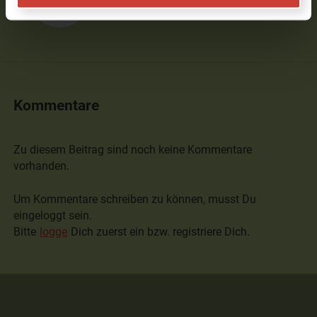
Kommentare
Zu diesem Beitrag sind noch keine Kommentare
vorhanden.
Um Kommentare schreiben zu können, musst Du
eingeloggt sein.
Bitte
logge
Dich zuerst ein bzw. registriere Dich.