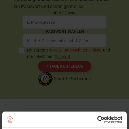
ein Passwort und schon geht`s los:
DEINE E-MAIL
PASSWORT WÄHLEN
Ich akzeptiere
AGB
,
Datenschutzrichtlinie
, und
mein Recht auf
Widerruf
.
7 TAGE KOSTENLOS
Geprüfte Sicherheit