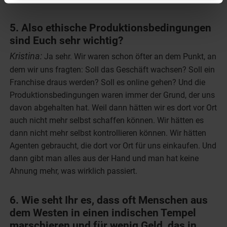
5. Also ethische Produktionsbedingungen
sind Euch sehr wichtig?
Kristina:
Ja sehr. Wir waren schon öfter an dem Punkt, an
dem wir uns fragten: Soll das Geschäft wachsen? Soll ein
Franchise draus werden? Soll es online gehen? Und die
Produktionsbedingungen waren immer der Grund, der uns
davon abgehalten hat. Weil dann hätten wir es dort vor Ort
auch nicht mehr selbst schaffen können. Wir hätten es
dann nicht mehr selbst kontrollieren können. Wir hätten
Agenten gebraucht, die dort vor Ort für uns einkaufen. Und
dann gibt man alles aus der Hand und man hat keine
Ahnung mehr, was wirklich passiert.
6. Wie seht Ihr es, dass oft Menschen aus
dem Westen in einen indischen Tempel
marschieren und für wenig Geld, das in