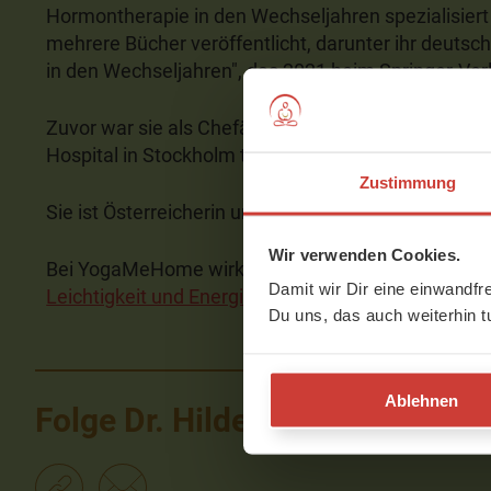
Hormontherapie in den Wechseljahren spezialisiert 
mehrere Bücher veröffentlicht, darunter ihr deuts
in den Wechseljahren", das 2021 beim Springer-Verl
Zuvor war sie als Chefärztin und Fachärztin für Gyn
Hospital in Stockholm tätig.
Zustimmung
Sie ist Österreicherin und lebt schon seit vielen J
Wir verwenden Cookies.
Bei YogaMeHome wirkt sie mit am Programm: "
Wec
Damit wir Dir eine einwandfr
Leichtigkeit und Energie in Zeiten des Wandels
"
Du uns, das auch weiterhin t
Ablehnen
Folge Dr. Hilde Löfqvist