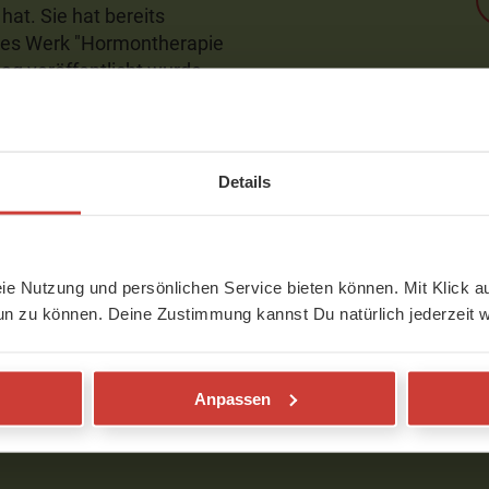
hat. Sie hat bereits
ches Werk "Hormontherapie
ag veröffentlicht wurde.
äkologie im St. Göran's
Details
ahren in Schweden.
hseljahre - Mehr
eie Nutzung und persönlichen Service bieten können. Mit Klick au
un zu können. Deine Zustimmung kannst Du natürlich jederzeit w
Anpassen