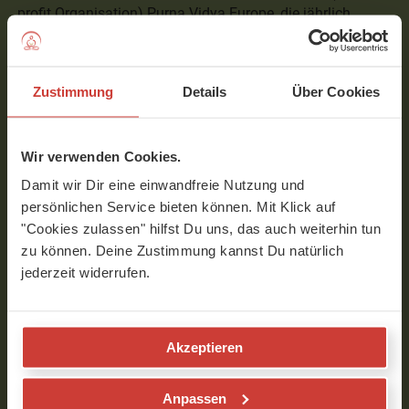
profit Organisation) Purna Vidya Europe, die jährlich
Advaita Vedanta Workshops unter der Leitung ihrer
Lehrerin in Europa und Indien organisieren.
Zustimmung
Details
Über Cookies
"Der Körper stabil wie ein Berg, der Atem frei
wie der Ozean, das Herz offen wie der Himmel
und warm wie die Sonne" - das ist Yoga für
Wir verwenden Cookies.
Helga.
Damit wir Dir eine einwandfreie Nutzung und
persönlichen Service bieten können. Mit Klick auf
"Cookies zulassen" hilfst Du uns, das auch weiterhin tun
zu können. Deine Zustimmung kannst Du natürlich
jederzeit widerrufen.
Interview mit Helga Baumgartner
Akzeptieren
Anpassen