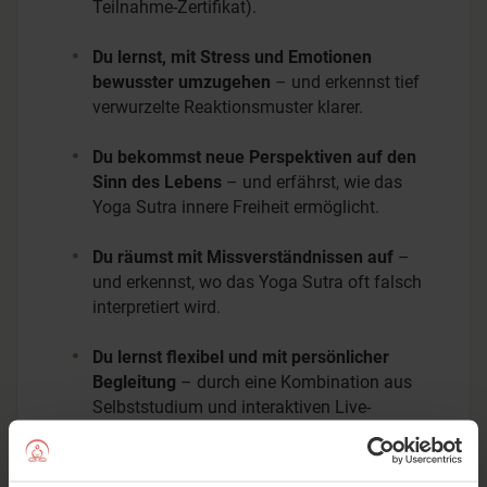
Teilnahme-Zertifikat).
Du lernst, mit Stress und Emotionen
bewusster umzugehen
– und erkennst tief
verwurzelte Reaktionsmuster klarer.
Du bekommst neue Perspektiven auf den
Sinn des Lebens
– und erfährst, wie das
Yoga Sutra innere Freiheit ermöglicht.
Du räumst mit Missverständnissen auf
–
und erkennst, wo das Yoga Sutra oft falsch
interpretiert wird.
Du lernst flexibel und mit persönlicher
Begleitung
– durch eine Kombination aus
Selbststudium und interaktiven Live-
Sessions.
Übrigens: Wir arbeiten mit dem Kommentar