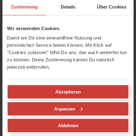
von Vyāsa – dem ersten Kommentar (eine Art
Zustimmung
Details
Über Cookies
Erklärung) des Yoga Sutra. So bleiben wir
möglichst nahe an der ursprünglichen Bedeutung
der Sutren.
Wir verwenden Cookies.
Damit wir Dir eine einwandfreie Nutzung und
Was beinhaltet dieser Yoga-Sutra-
persönlichen Service bieten können. Mit Klick auf
Kurs?
"Cookies zulassen" hilfst Du uns, das auch weiterhin tun
zu können. Deine Zustimmung kannst Du natürlich
Es erwarten Dich:
jederzeit widerrufen.
33 Video-Vorträge (jederzeit abrufbar)
7 Live-Q&A-Termine, um Fragen zu
besprechen (mittwochs um 19 Uhr)
Akzeptieren
Live-Bonus-Session: "Das Yoga Sutra in den
Unterricht integrieren"
Anpassen
Aufzeichnung aller Live-Termine
Merkblätter & Lernmaterialien zum
Download
Ablehnen
Wöchentliches Wissens-Quiz