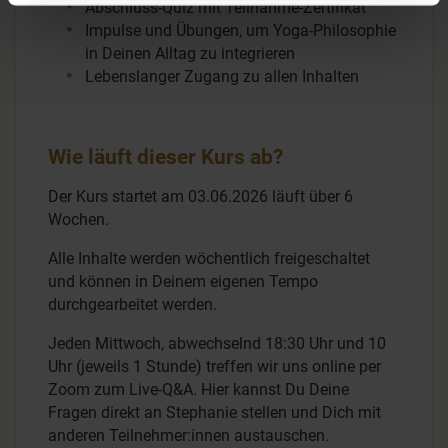
Abschluss-Quiz mit Teilnahme-Zertifikat
Impulse und Übungen, um Yoga-Philosophie
in Deinen Alltag zu integrieren
Lebenslanger Zugang zu allen Inhalten
Wie läuft dieser Kurs ab?
Der Kurs startet am 03.06.2026 läuft über 6
Wochen.
Alle Inhalte werden wöchentlich freigeschaltet
und können in Deinem eigenen Tempo
durchgearbeitet werden.
Jeden Mittwoch, abwechselnd 18:30 Uhr und 10
Uhr (jeweils 1 Stunde) treffen wir uns online per
Zoom zum Live-Q&A. Hier kannst Du Deine
Fragen direkt an Stephanie stellen und Dich mit
anderen Teilnehmer:innen austauschen.