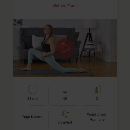
Victoria Fandl
Bewegung zum Ende der Periode
Dieser Flow ist ist für den Übergang aus Deiner
Menstruation hinaus. Wir konzentrieren uns auf den
Raum der Gebärmutter und bewegen uns langsam und
achtsam.
Die Phase…
28 min
40
2
Weiblichkeit ,
Yoga-Klassen
Hormone
ohne/mit