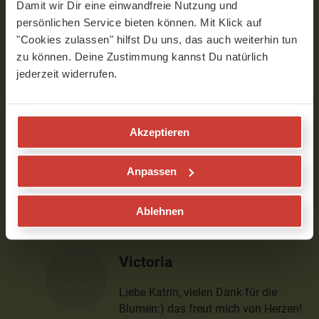
Victoria
Damit wir Dir eine einwandfreie Nutzung und
persönlichen Service bieten können. Mit Klick auf
Liebe Anke, das freut mich. Lieben
"Cookies zulassen" hilfst Du uns, das auch weiterhin tun
Dank für dein Feedback! Alles Liebe
zu können. Deine Zustimmung kannst Du natürlich
Verfasst am 17.05.2023 um 22:02
jederzeit widerrufen.
Katrin
Akzeptieren
Vielen Dank,ich liebe deine
yogavideos,liebe Victoria! Und stärkt auch
Anpassen
Omas.😌genau.
Verfasst am 22.03.2023 um 06:34
Ablehnen
Victoria
Liebe Katrin, vielen Dank für die
Blumen:) das freut mich von Herzen!