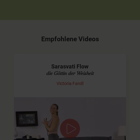
Empfohlene Videos
Sarasvati Flow
die Göttin der Weisheit
Victoria Fandl
Mit den Qualitäten von Sarasvati
verbinden
In diesem Flow verbinden wir uns mit der göttlichen,
höheren Weisheit und bitten darum, dass sie durch uns
fließt. Ich lade Dich ein, diese innere…