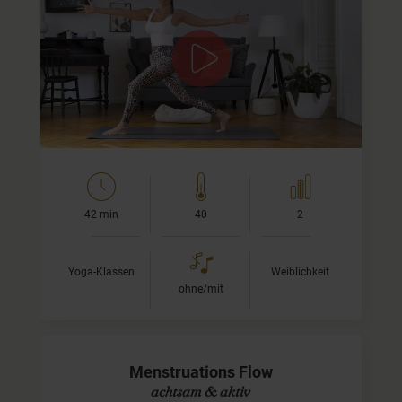
Mit den Qualitäten von Lakshmi verbinden
Diese Art von Yogapraxis hilft Dir, Dich mit den Facetten
von Lakshmi, der Göttin der Fülle und Schönheit, zu
verbinden.
Ich lade Dich ein, Deine inneren…
42 min
40
2
Yoga-Klassen
Weiblichkeit
ohne/mit
Menstruations Flow
achtsam & aktiv