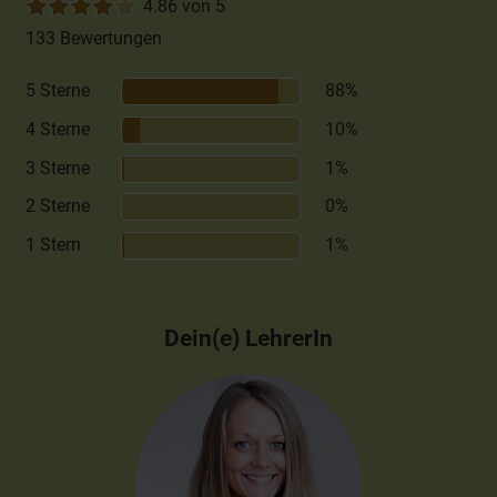
4.86 von 5
133 Bewertungen
5 Sterne
88%
4 Sterne
10%
3 Sterne
1%
2 Sterne
0%
1 Stern
1%
Dein(e) LehrerIn