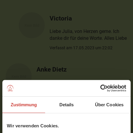
Victoria
Liebe Julia, von Herzen gerne. Ich
danke dir für deine Worte. Alles Liebe
Verfasst am 17.05.2023 um 22:02
Anke Dietz
Eine stimmige Sequenz! Für mich ist
allerdings nicht Durga DER Archetyp der
Mütterlichkeit, sondern unsere
Muttergottes! ;-)
Zustimmung
Details
Über Cookies
Verfasst am 23.03.2023 um 09:39
Wir verwenden Cookies.