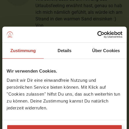
Urlaubsfeeling erwähnt hast, genau so hab
ich mich nämlich gefühlt, als würde ich am
Strand in den warmen Sand einsinken :)
Von
Verfasst am 04.11.2020 um 16:39
Zustimmung
Details
Über Cookies
Ramona
Eine ganz neue Yoga Nidra Erfahrung für
Wir verwenden Cookies.
mich. Kannte es bisher beginnend bei der
Damit wir Dir eine einwandfreie Nutzung und
Rechten Hand. Vielen Dank!
persönlichen Service bieten können. Mit Klick auf
Verfasst am 13.10.2020 um 19:19
"Cookies zulassen" hilfst Du uns, das auch weiterhin tun
zu können. Deine Zustimmung kannst Du natürlich
jederzeit widerrufen.
Andrea
Danke, du hast eine sehr angenehme