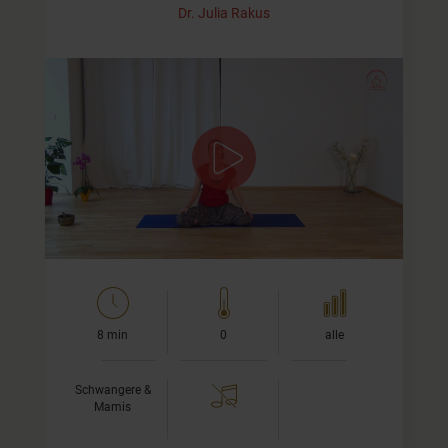
Dr. Julia Rakus
Tipps für Deine Yogapraxis in der
Schwangerschaft
In diesem Kurzvideo gebe ich Dir ein paar Informationen
zum Schwangerenyoga. Ist etwas verboten? Was ist
wichtig? Welche Asanas darfst Du noch…
8 min
0
alle
Schwangere &
Mamis