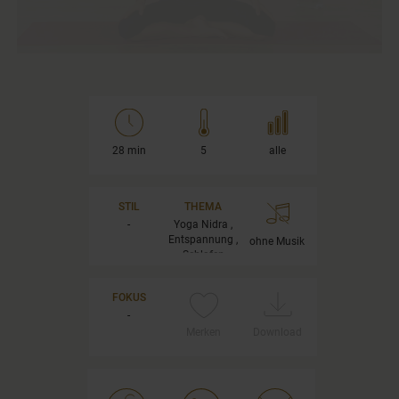
28 min
5
alle
STIL
THEMA
-
Yoga Nidra ,
Entspannung ,
ohne Musik
Schlafen
FOKUS
-
Merken
Download