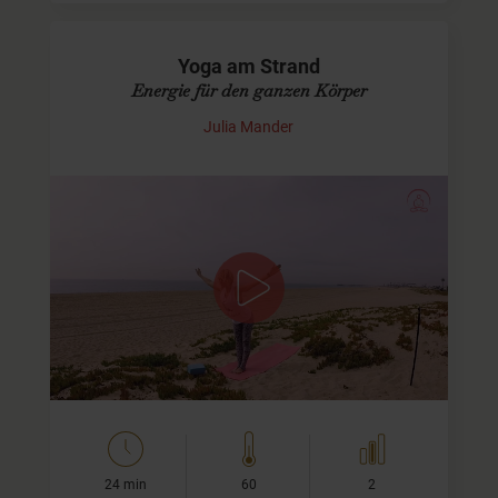
Yoga am Strand
Energie für den ganzen Körper
Julia Mander
Mit Yoga am Strand den Tag beginnen
In diesem kurz-knackigen Yoga Video am Strand
erwarten Dich einige Asanas, die die Wirbelsäule
mobilisieren, die Schultern und Arme kräftigen und den
ganzen…
24 min
60
2