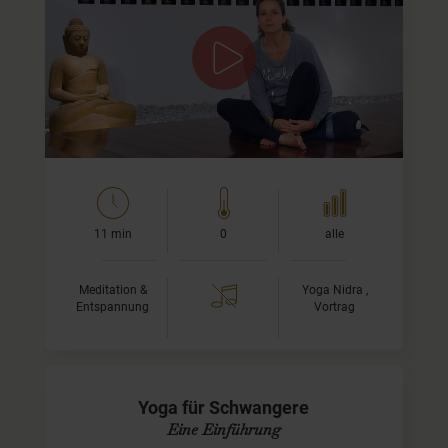
In dieser Einführung in Yoga Nidra erkläre ich Dir die
Grundlagen dieser yogischen Technik, die auf Swami
Satyananda Saraswati zurückgeht.
Solltest Du noch nie Yoga…
11 min
0
alle
Meditation &
Yoga Nidra ,
Entspannung
Vortrag
Yoga für Schwangere
Eine Einführung