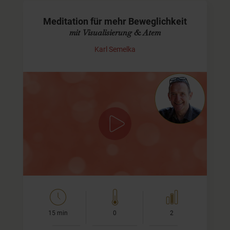
Meditation für mehr Beweglichkeit
mit Visualisierung & Atem
Karl Semelka
Förderung von Beweglichkeit &
Körperbewusstsein
In dieser geführten Meditation lade ich Dich ein, Deine
Beweglichkeit auf sanfte Weise zu stärken. Dabei geht es
nicht um aktives Tun, sondern um die…
15 min
0
2