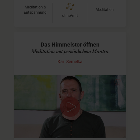
Meditation &
Meditation
Entspannung
ohne/mit
Das Himmelstor öffnen
Meditation mit persönlichem Mantra
Karl Semelka
Achtsamkeit durch Meditation
Dich erwartet eine geführte Meditation, bei der wir
zunächst mit unserer Achtsamkeit durch den Körper
gehen, und dann mit einem positiven Leitsatz oder einem
Mantra…