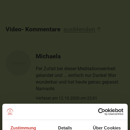
Video- Kommentare
ausblenden
Michaela
Per Zufall bei dieser Meditationseinheit
gelandet und ... einfach nur Danke! War
wunderbar und hat heute genau gepasst.
Namasté.
Verfasst am 12.10.2020 um 22:01
Karl
Zustimmung
Details
Über Cookies