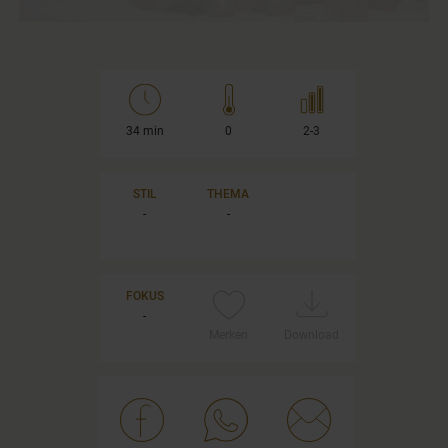
34 min
0
2-3
STIL
THEMA
-
-
FOKUS
-
Merken
Download