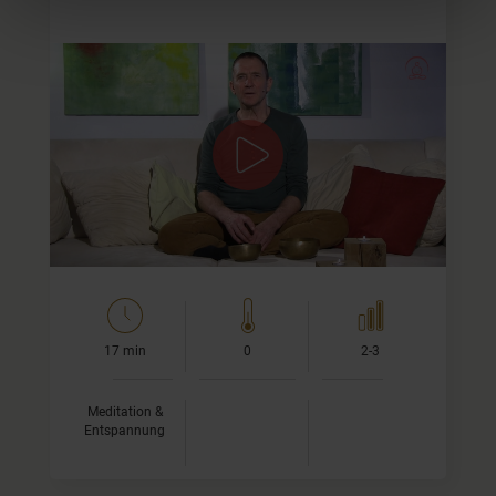
Nutze Klang für Deine Meditation
In diesem Video führe ich durch eine Meditation, bei der
wir den Klang nutzen, um mühelos in die Stille zu gleiten.
Von diesem Video gibt es auch ein längere…
17 min
0
2-3
Meditation &
Entspannung