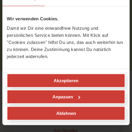
Verfasst am 12.10.2020 um 22:07
Wir verwenden Cookies.
Um Kommentare schreiben zu können, musst Du
Damit wir Dir eine einwandfreie Nutzung und
eingeloggt sein.
persönlichen Service bieten können. Mit Klick auf
Bitte
logge
Dich zuerst ein bzw.
registriere
Dich.
"Cookies zulassen" hilfst Du uns, das auch weiterhin tun
zu können. Deine Zustimmung kannst Du natürlich
jederzeit widerrufen.
Akzeptieren
Empfohlene Videos
Anpassen
Ablehnen
Meditation mit Klang
Kurze Version
Karl Semelka