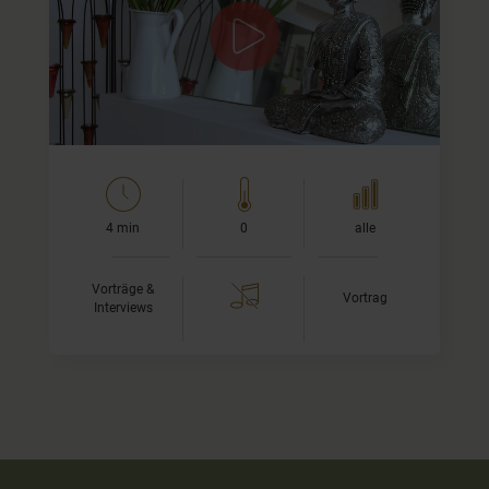
Dr. Rhyner ist Spezialist für Ayurveda und gibt in diesem
Video eine kurze Einführung in die Ursprünge und die
Herkunft der Ayurveda als Wissenschaft.
Im folgenden zweiten Teil…
4 min
0
alle
Vorträge &
Vortrag
Interviews