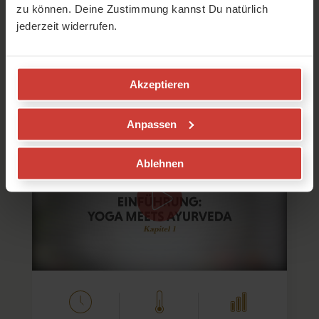
zu können. Deine Zustimmung kannst Du natürlich
jederzeit widerrufen.
Yoga meets Ayurveda
Kapitel 1 - Einführung in den Kurs
Akzeptieren
Petra Wolfinger
Anpassen
Einführung in Yoga meets Ayurveda
Ablehnen
Dies ist das erste Video des 10tägigen Programmes
"Yoga meets Ayurveda". Zum gesamten Programm
gelangst Du durch Klick auf den roten Link direkt unter
dem Video.
…