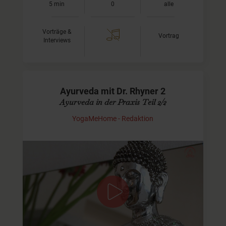
5 min
0
alle
Vorträge &
Vortrag
Interviews
Ayurveda mit Dr. Rhyner 2
Ayurveda in der Praxis Teil 2/2
YogaMeHome - Redaktion
Wie funktioniert Ayurveda heute?
Hier ist der zweite Teil der "Einführung in Ayurveda".
Dieses Mal geht Dr. Hans Rhyner vom ayurvedischen
Zentrum in Wien auf die möglichen
Behandlungsmethoden ein…