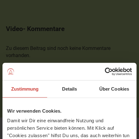
Video- Kommentare
Zu diesem Beitrag sind noch keine Kommentare
vorhanden.
Um Kommentare schreiben zu können, musst Du
eingeloggt sein.
Bitte
logge
Dich zuerst ein bzw.
registriere
Dich.
Zustimmung
Details
Über Cookies
Wir verwenden Cookies.
Damit wir Dir eine einwandfreie Nutzung und
persönlichen Service bieten können. Mit Klick auf
Empfohlene Videos
"Cookies zulassen" hilfst Du uns, das auch weiterhin tun