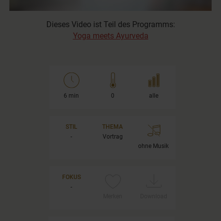
0
seconds
Dieses Video ist Teil des Programms:
of
Yoga meets Ayurveda
5
minutes,
47
seconds
6 min
0
alle
STIL
THEMA
-
Vortrag
ohne Musik
FOKUS
-
Merken
Download