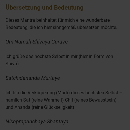
of
Übersetzung und Bedeutung
5
minutes,
48
Dieses Mantra beinhaltet für mich eine wunderbare
seconds
Bedeutung, die ich hier sinngemäß übersetzen möchte.
Om Namah Shivaya Gurave
Ich grüße das höchste Selbst in mir (hier in Form von
Shiva)
Satchidananda Murtaye
Ich bin die Verkörperung (Murti) dieses höchsten Selbst –
nämlich Sat (reine Wahrheit) Chit (reines Bewusstsein)
und Ananda (reine Glückseligkeit)
Nishprapanchaya Shantaya