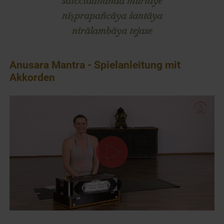
satccidānanda mūrtaye
niṣprapañcāya śantāya
nirālambāya tejase
Anusara Mantra - Spielanleitung mit
Akkorden
0
seconds