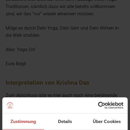
Traditionen, nämlich dass wir alle bereits vollkommen
sind, wir das "nur" wieder erkennen müssen.
Möge es durch Dein Yoga, Dein Sein und Dein Wirken in
die Welt strahlen.
Also: Yoga On!
Eure Birgit
Interpretation von Krishna Das
Zum Abschluss gibt es hier auch noch eine berührende
Version, gesungen von Krishna Das:
Zustimmung
Details
Über Cookies
Bitte
alle Cookies akzeptieren
, um dieses YouTube-