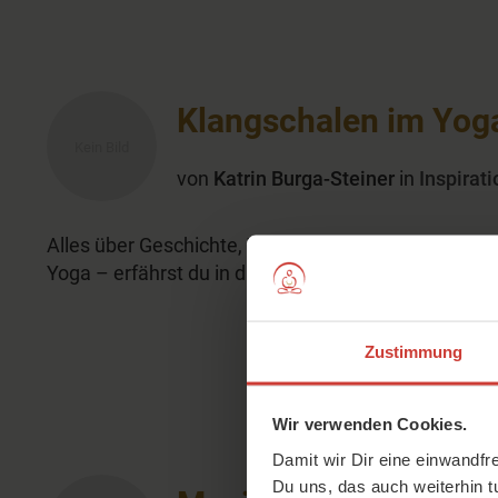
Klangschalen im Yoga
von
Katrin Burga-Steiner
in
Inspirati
Alles über Geschichte, Wirkung und Tipps zur Anw
Yoga – erfährst du in diesem umfangreichen Artikel
Zustimmung
Wir verwenden Cookies.
Damit wir Dir eine einwandfr
Du uns, das auch weiterhin t