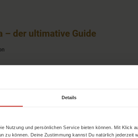
 – der ultimative Guide
on
endung von Klangschalen – auch fürs
.
Details
eie Nutzung und persönlichen Service bieten können. Mit Klick au
un zu können. Deine Zustimmung kannst Du natürlich jederzeit w