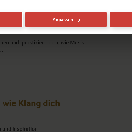
cht – worauf
en sollten
Anpassen
nnen und -praktizierenden, wie Musik
d.
 wie Klang dich
n
und
Inspiration