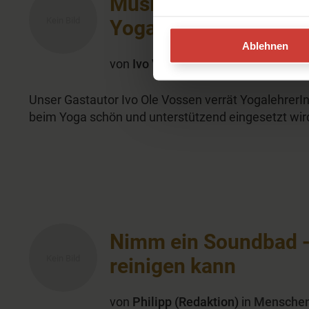
Musik im Yogaunterri
YogalehrerInnen acht
Ablehnen
von
Ivo Vossen
in
Praxis
Unser Gastautor Ivo Ole Vossen verrät YogalehrerI
beim Yoga schön und unterstützend eingesetzt wir
Nimm ein Soundbad -
reinigen kann
von
Philipp (Redaktion)
in
Mensche