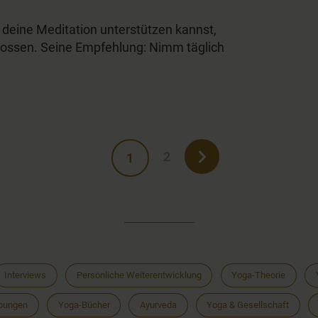
 deine Meditation unterstützen kannst,
Vossen. Seine Empfehlung: Nimm täglich
2
1
Interviews
Persönliche Weiterentwicklung
Yoga-Theorie
bungen
Yoga-Bücher
Ayurveda
Yoga & Gesellschaft