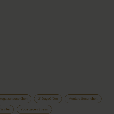
Yoga zuhause üben
21DaysOfOm
Mentale Gesundheit
Winter
Yoga gegen Stress