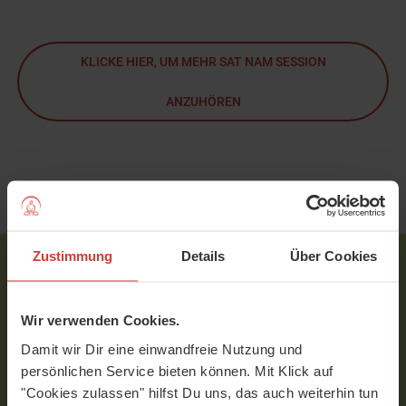
KLICKE HIER, UM MEHR SAT NAM SESSION
ANZUHÖREN
PLAYLIST AUF SPOTIFY
Zustimmung
Details
Über Cookies
Neu bei uns?
Wir verwenden Cookies.
Mutter-Element: Blog-Artikel
Plugin - blog-cta-7t-RegPlugin
Damit wir Dir eine einwandfreie Nutzung und
persönlichen Service bieten können. Mit Klick auf
Über 1.250 Yoga-Videos für 7 Tage kostenlos &
"Cookies zulassen" hilfst Du uns, das auch weiterhin tun