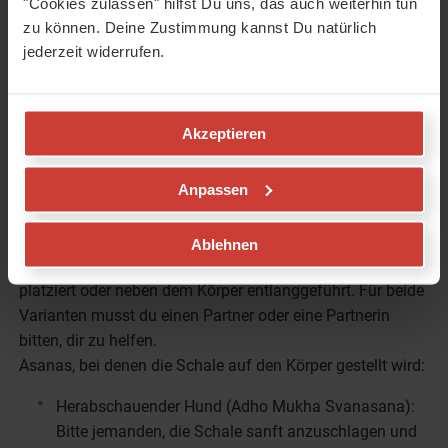
"Cookies zulassen" hilfst Du uns, das auch weiterhin tun
sie auch zuhause wunderbar selbst einsetzen. Ob bei der
zu können. Deine Zustimmung kannst Du natürlich
täglichen Meditation, zur Ergänzung von Yoga-Übungen
jederzeit widerrufen.
oder für eine wohltuende Massage: Mit Klangschalen
kannst du dir kleine Wellness-Momente im Alltag
schaffen. Probiere doch einfach die folgenden Tipps aus:
Akzeptieren
Yoga mit Klangschalen: Kombiniere diese Asanas
mit der Klangschale
Anpassen
Beim Yoga gibt es zwei Möglichkeiten: Die Klangschale
Ablehnen
wird angeklungen und dann entweder auf dem Körper
platziert oder neben dem Körper entlanggeführt. Für beide
Varianten musst du einen Partner oder eine Partnerin
bitten, dir zu helfen.
Asanas, bei denen die Schale auf den Körper gestellt wird:
Herabschauender Hund (Adho Mukha Svanasana):
Bitte jemanden, die Schale sanft anzuschlagen und