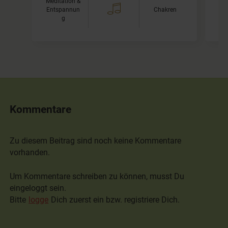
Meditation &
Me
Entspannun
Chakren
En
g
Kommentare
Zu diesem Beitrag sind noch keine Kommentare
vorhanden.
Um Kommentare schreiben zu können, musst Du
eingeloggt sein.
Bitte
logge
Dich zuerst ein bzw. registriere Dich.