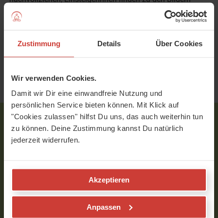
auch ausführliche Beschreibungen der jeweiligen Asana.
Besonders gefällt mir, dass es in diesem Buch nicht um
ausgefallene Verrenkungen und möglichst schwierige
Zustimmung
Details
Über Cookies
Körperpositionen geht, sondern darum, Atem und
Bewegung in Einklang zu bringen - also um Meditation in
Bewegung. Wenn Du Dich für das Buch interessierst,
Wir verwenden Cookies.
kannst Du es zum Beispiel beim Sat-Nam-Verlag
Damit wir Dir eine einwandfreie Nutzung und
bestellen.
Zur Bestellung
persönlichen Service bieten können. Mit Klick auf
"Cookies zulassen" hilfst Du uns, das auch weiterhin tun
zu können. Deine Zustimmung kannst Du natürlich
Neu bei uns?
jederzeit widerrufen.
Mutter-Element: Blog-Artikel
Plugin - blog-cta-7t-RegPlugin
Akzeptieren
Über 1.250 Yoga-Videos für 7 Tage kostenlos &
unverbindlich ausprobieren
- keine Kündigung
Anpassen
notwendig. Gib einfach Deine E-Mail ein, wähle